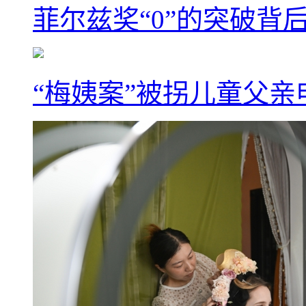
菲尔兹奖“0”的突破背
“梅姨案”被拐儿童父