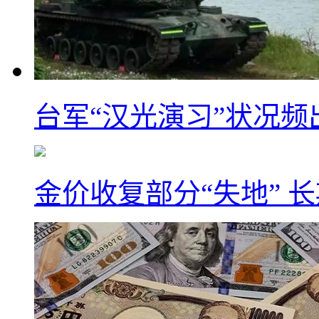
台军“汉光演习”状况频
金价收复部分“失地” 