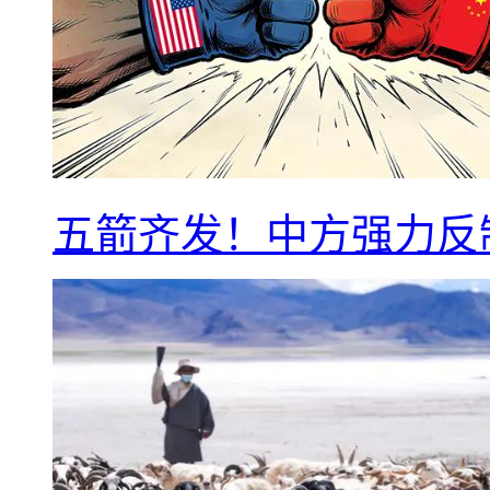
五箭齐发！中方强力反