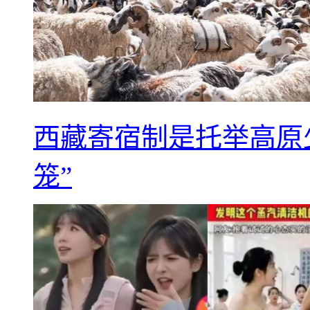
西藏寄宿制是托举高原
笼”