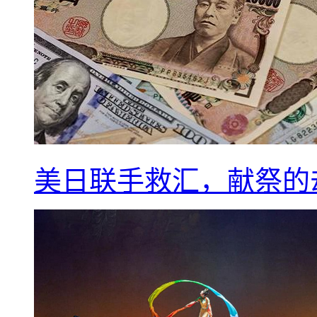
美日联手救汇，献祭的