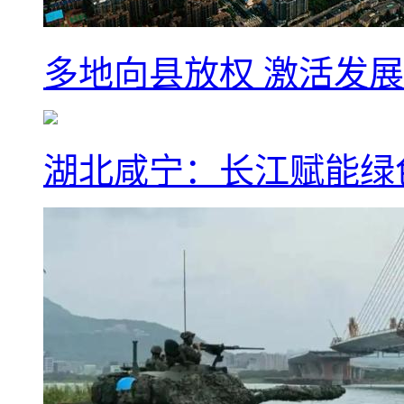
多地向县放权 激活发
湖北咸宁：长江赋能绿