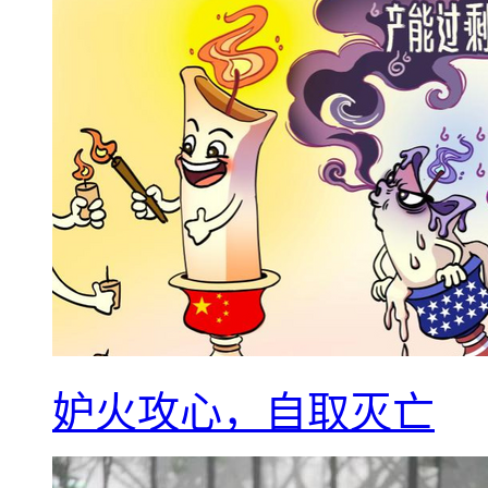
妒火攻心，自取灭亡