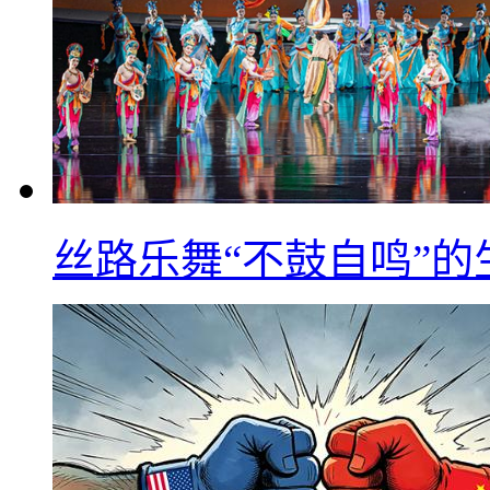
丝路乐舞“不鼓自鸣”