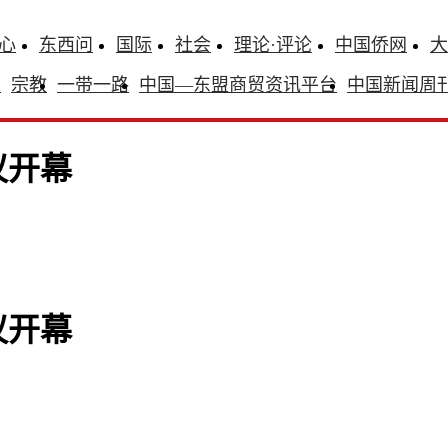
心
东西问
国际
社会
理论·评论
中国侨网
大
识
宗教
一带一路
中国—东盟商贸资讯平台
中国新闻周
议开幕
议开幕