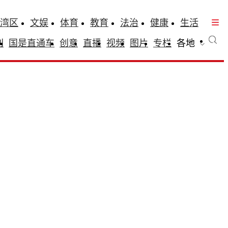
湾区
文娱
体育
教育
法治
健康
生活
刊
国是直通车
创意
直播
视频
图片
专栏
各地