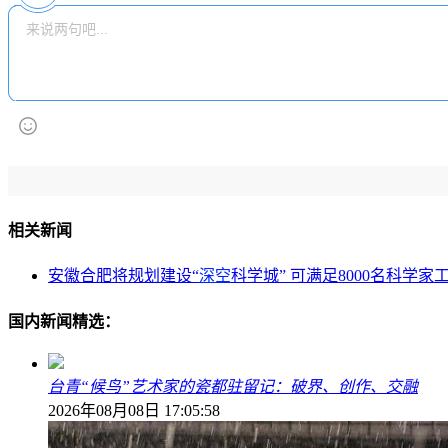
相关新闻
安徽合肥将规划建设“
深空
科学城” 可满足8000名科学家
国内新闻精选：
台青“候鸟”艺术家的瓷都驻留记：破界、创作、交融
2026年08月08日 17:05:58