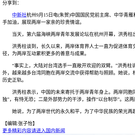
分享到：
中新社
杭州9月15日电(朱贺)中国国民党前主席、中华青
手加油，展现两岸一家亲的珍贵情谊。
当天，第六届海峡两岸青年发展论坛在杭州开幕，洪秀柱
洪秀柱谈到，长久以来，两岸体育界人士一直为促进体育交
径，为两岸互动累积更多的善意与成果。
“事实上，大陆对台湾选手一直敞开欢迎的双臂。”洪秀柱说
外，越来越多台湾同胞在两岸交流中获得帮助与照顾。她说，
历史正轨。
洪秀柱表示，中国的未来寄托于两岸青年身上。两岸同胞同文
独”，有恃无恐；二是外部势力的干涉，操作“以台制华”。这
她说，为了两岸世代的永久和平，为了中华民族的荣光再起，
【编辑:张子怡】
更多精彩内容请进入国内新闻