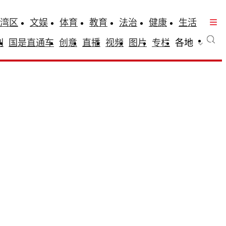
湾区
文娱
体育
教育
法治
健康
生活
刊
国是直通车
创意
直播
视频
图片
专栏
各地