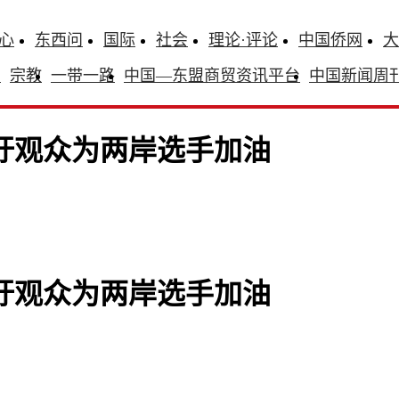
心
东西问
国际
社会
理论·评论
中国侨网
大
识
宗教
一带一路
中国—东盟商贸资讯平台
中国新闻周
吁观众为两岸选手加油
吁观众为两岸选手加油