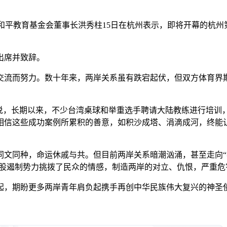
雁和平教育基金会董事长洪秀柱15日在杭州表示，即将开幕的杭州
出席并致辞。
流而努力。数十年来，两岸关系虽有跌宕起伏，但双方体育界期
，长期以来，不少台湾桌球和举重选手聘请大陆教练进行培训
相信这些成功案例所累积的善意，如积沙成塔、涓滴成河，终能
同种，命运休戚与共。但目前两岸关系暗潮汹涌，甚至走向“兵凶
两股遏制势力挑拨了民众的情感，制造两岸的对立、仇恨，严重危
期盼更多两岸青年肩负起携手再创中华民族伟大复兴的神圣使