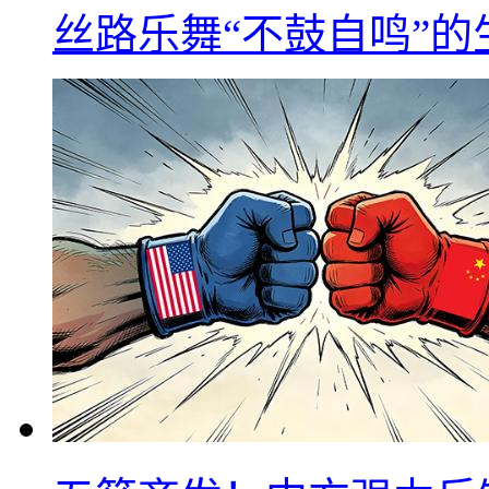
丝路乐舞“不鼓自鸣”