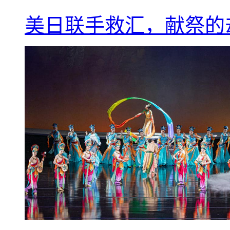
美日联手救汇，献祭的