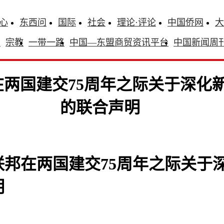
心
东西问
国际
社会
理论·评论
中国侨网
大
识
宗教
一带一路
中国—东盟商贸资讯平台
中国新闻周
两国建交75周年之际关于深化
的联合声明
邦在两国建交75周年之际关于
明