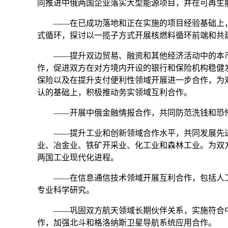
同推进中俄两国企业落实大型能源项目，并在可再生
——在已成功落地和正在实施的项目经验基础上，
式循环，探讨以一揽子方式开展核燃料循环前端和共
——提升双边贸易、融资和其他经济活动中的本币
作，促进双方在对方境内开设的银行和保险机构稳健
保险以及在提升支付便利性领域开展进一步合作，为
认的基础上，积极推动务实领域互利合作。
——开展中俄金融情报合作，共同防范洗钱和恐怖
——提升工业和创新领域合作水平，共同发展先进
业、冶金业、铁矿开采业、化工业和森林工业。为双
两国工业现代化进程。
——在信息通信技术领域开展互利合作，包括人工
专业科学研究。
——巩固双方航天领域长期伙伴关系，实施符合中
作，加强北斗和格洛纳斯卫星导航系统应用合作。