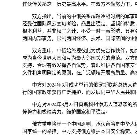
作伙伴关系这一历史最高水平。在双方不懈努力下，
双方指出，当前的中俄关系超越冷战时期的军事政
经受住国际风云变幻考验，凸显出稳定、坚韧的特质
根本利益，并非权宜之计，不受一时一事影响，具有
两国内部事务，限制两国经济、技术、国际空间的企
双方重申，中俄始终视彼此为优先合作伙伴，始终
成为当今世界大国和互为最大邻国关系的典范。双方
支持，合理有效发挥各自优势，着眼维护各自国家安全
文件和声明确定的原则，在广泛领域开展高质量、高
中方对2024年3月成功举行的俄罗斯联邦总统大
行的国家政策获得广泛拥护，而发展同中华人民共和
中方对2024年3月22日莫斯科州惨无人道恐袭
怖势力和极端势力，维护国家和平稳定。
俄方重申恪守一个中国原则，承认台湾是中华人民共
国家统一的举措。中方支持俄方维护本国安全稳定、