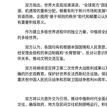
双方指出，世界大变局加速演进，“全球南方”国家
源、机遇等的重新分配，朝着有利于新兴市场和发展
背道而驰，企图用“基于规则的秩序”取代和颠覆公
有重要积极意义。
作为建立多极世界进程中的独立力量，中俄将全面
的多极世界。
双方认为，各国均有权根据本国国情和人民意愿，
经安理会授权的单边制裁和“长臂管辖”，反对以意
伴关系，推动文明交流互鉴。
双方将继续坚定捍卫第二次世界大战胜利成果以及
确的历史观教育，保护好世界反法西斯纪念设施，保护
重庆祝中国人民抗日战争和苏联卫国战争胜利80周年
双方将以元首外交为引领，推动中俄新时代全面战
交往，确保政府、地方及民间交往机制顺畅运行，积