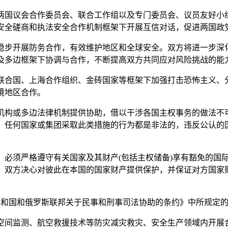
国议会合作委员会、联合工作组以及专门委员会、议员友好小
安全磋商和执法安全合作机制框架下开展互信对话，促进两国政
步开展防务合作，有效维护地区和全球安全。双方将进一步深
及多边框架下协调与合作，不断提高双方共同应对风险挑战的能
合国、上海合作组织、金砖国家等框架下加强打击恐怖主义、
境地区合作。
构或多边法律机制提供协助，借以干涉各国主权事务的做法不
，任何国家或集团采取此类措施的行为都是非法的，违反公认的
须严格遵守有关国家及其财产(包括主权储备)享有豁免的国
。双方决心对彼此在本国的国家财产提供保护，并保证对方国家
民共和国和俄罗斯联邦关于民事和刑事司法协助的条约》中所规定
间监测、航空救援技术等防灾减灾救灾、安全生产领域内开展