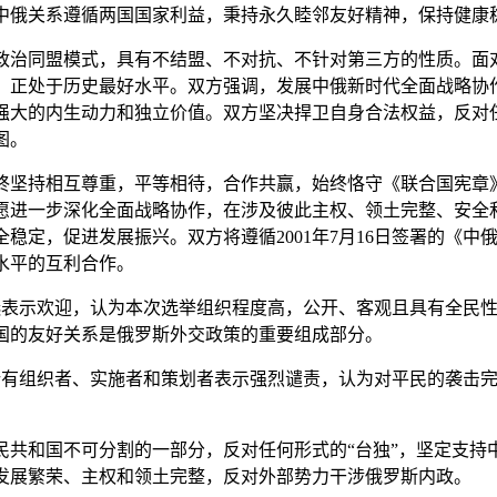
中俄关系遵循两国国家利益，秉持永久睦邻友好精神，保持健康
治同盟模式，具有不结盟、不对抗、不针对第三方的性质。面
，正处于历史最好水平。双方强调，发展中俄新时代全面战略协
强大的内生动力和独立价值。双方坚决捍卫自身合法权益，反对
图。
坚持相互尊重，平等相待，合作共赢，始终恪守《联合国宪章
愿进一步深化全面战略协作，在涉及彼此主权、领土完整、安全
稳定，促进发展振兴。双方将遵循2001年7月16日签署的《中
水平的互利合作。
选表示欢迎，认为本次选举组织程度高，公开、客观且具有全民
国的友好关系是俄罗斯外交政策的重要组成部分。
的所有组织者、实施者和策划者表示强烈谴责，认为对平民的袭击
和国不可分割的一部分，反对任何形式的“台独”，坚定支持
发展繁荣、主权和领土完整，反对外部势力干涉俄罗斯内政。