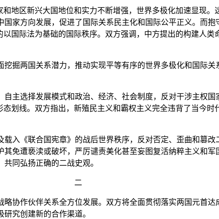
和地区新兴大国地位和实力不断增强，世界多极化加速显现。
中国家方向发展，促进了国际关系民主化和国际公平正义。而抱
认的以国际法为基础的国际秩序。双方强调，中方提出的构建人类
挖掘两国关系潜力，推动实现平等有序的世界多极化和国际关
自主选择发展模式和政治、经济、社会制度，反对干涉主权国
识形态划线。双方指出，新殖民主义和霸权主义完全违背了当今时
载入《联合国宪章》的战后世界秩序，反对否定、歪曲和篡改
其免遭亵渎或破坏，严厉谴责美化甚至妄图复活纳粹主义和军国
，共同弘扬正确的二战史观。
二
略协作伙伴关系全方位发展。双方将全面贯彻落实两国元首达
极研究创建新的合作渠道。