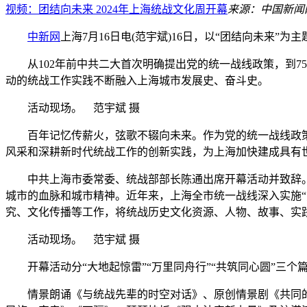
视频：团结向未来 2024年上海统战文化周开幕
来源：中国新闻
中新网
上海7月16日电(范宇斌)16日，以“团结向未来”
从102年前中共二大首次明确提出党的统一战线政策，到7
动的统战工作实践不断融入上海城市发展史、奋斗史。
活动现场。 范宇斌 摄
百年记忆传薪火，弦歌不辍向未来。作为党的统一战线政策
风采和深耕新时代统战工作的创新实践，为上海加快建成具有
中共上海市委常委、统战部部长陈通出席开幕活动并致辞。他
城市的血脉和城市精神。近年来，上海全市统一战线深入实施“
究、文化传播等工作，将统战历史文化资源、人物、故事、实
活动现场。 范宇斌 摄
开幕活动分“大地起惊雷”“万里同舟行”“共筑同心圆”三个
情景朗诵《与统战先辈的时空对话》、原创情景剧《共同的