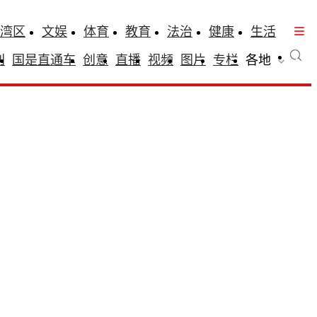
湾区
文娱
体育
教育
法治
健康
生活
刊
国是直通车
创意
直播
视频
图片
专栏
各地