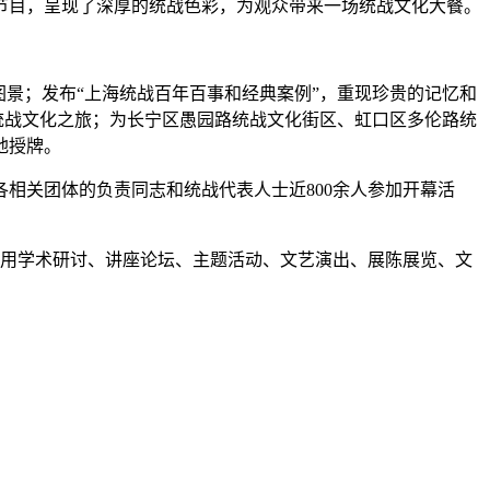
节目，呈现了深厚的统战色彩，为观众带来一场统战文化大餐。
景；发布“上海统战百年百事和经典案例”，重现珍贵的记忆和
统战文化之旅；为长宁区愚园路统战文化街区、虹口区多伦路统
地授牌。
关团体的负责同志和统战代表人士近800余人参加开幕活
动，用学术研讨、讲座论坛、主题活动、文艺演出、展陈展览、文