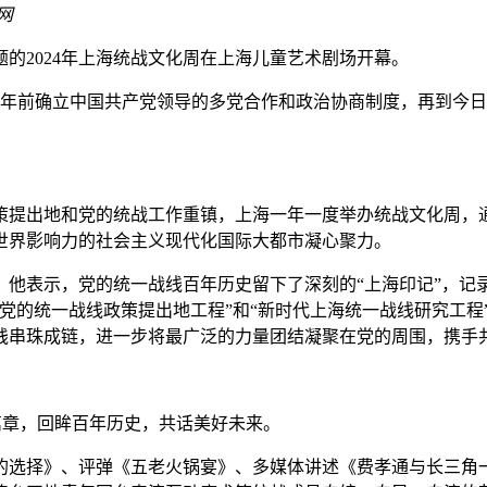
网
为主题的2024年上海统战文化周在上海儿童艺术剧场开幕。
5年前确立中国共产党领导的多党合作和政治协商制度，再到今
提出地和党的统战工作重镇，上海一年一度举办统战文化周，通
世界影响力的社会主义现代化国际大都市凝心聚力。
表示，党的统一战线百年历史留下了深刻的“上海印记”，记录
党的统一战线政策提出地工程”和“新时代上海统一战线研究工程
践串珠成链，进一步将最广泛的力量团结凝聚在党的周围，携手
篇章，回眸百年历史，共话美好未来。
选择》、评弹《五老火锅宴》、多媒体讲述《费孝通与长三角一