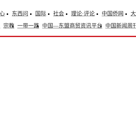
心
东西问
国际
社会
理论·评论
中国侨网
大
识
宗教
一带一路
中国—东盟商贸资讯平台
中国新闻周