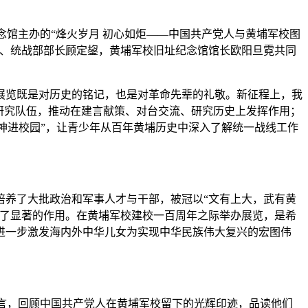
纪念馆主办的“烽火岁月 初心如炬——中国共产党人与黄埔军校图
委、统战部部长顾定鋆，黄埔军校旧址纪念馆馆长欧阳旦霓共同
览既是对历史的铭记，也是对革命先辈的礼敬。新征程上，我
研究队伍，推动在建言献策、对台交流、研究历史上发挥作用；
精神进校园”，让青少年从百年黄埔历史中深入了解统一战线工作
培养了大批政治和军事人才与干部，被冠以“文有上大，武有黄
到了显著的作用。在黄埔军校建校一百周年之际举办展览，是希
进一步激发海内外中华儿女为实现中华民族伟大复兴的宏图伟
语言，回顾中国共产党人在黄埔军校留下的光辉印迹，品读他们