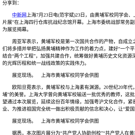
分享到：
中新网
上海7月23日电(范宇斌)23日，由黄埔军校同学
片展”在上海四行仓库抗战纪念馆开幕。上海市委统战部常务
为展览揭幕。
周亚军表示，黄埔军校是第一次国共合作的产物，自成立之
们将多措并举把弘扬黄埔精神作为工作的着力点，建好“一个
结合“两个工程”，加强共建合作，统筹做好黄埔历史文化资源
的光辉历程和统一战线政策的实践伟力。
展览现场。 上海市黄埔军校同学会供图
欧阳旦霓表示，黄埔军校与上海素有渊源。20世纪20年代
埔”的美誉。上海大学曾向黄埔军校输送一批优秀的教师，这
望通过本次展览，延续这份百年情缘，加强粤沪文化合作，紧
业、为推进祖国完全统一做出积极贡献的信念和决心，让“爱国
展览现场。 上海市黄埔军校同学会供图
据悉，本次图片展分为“共产党人协助创校”“共产党人在黄埔