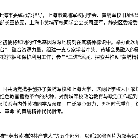
会、上海市委统战部指导，上海市黄埔军校同学会、黄埔军校旧址
副部长董依雯，上海市黄埔军校同学会会长周亚军，静安区委常
初便将鲜明的红色基因深深地镌刻在其精神标识中。举办此次展
平台”，整合资源力量，组建一支专家学者牵头、黄埔会员融入的
深度挖掘和保护利用工作；参与“三进”巡展，探索并推动“黄埔
，国共两党携手创办了黄埔军校和上海大学，这两所学校为国家
批红色教官播撒革命的火种，对黄埔军校政治教育与政治工作起
密联系海内外黄埔同学及亲属，广泛凝心聚力，勇担时代重任，
、革命”的黄埔精神代代相传。
”“走出黄埔的共产党人”等五个部分，以近200张图片为叙事