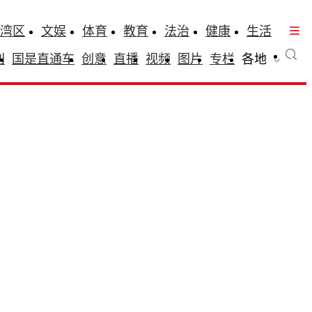
湾区
文娱
体育
教育
法治
健康
生活
刊
国是直通车
创意
直播
视频
图片
专栏
各地