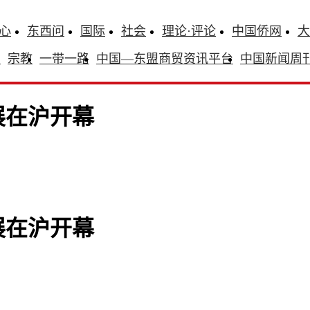
心
东西问
国际
社会
理论·评论
中国侨网
大
识
宗教
一带一路
中国—东盟商贸资讯平台
中国新闻周
展在沪开幕
展在沪开幕