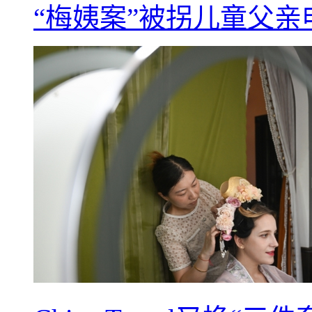
“梅姨案”被拐儿童父