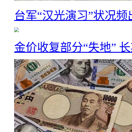
台军“汉光演习”状况频
金价收复部分“失地” 