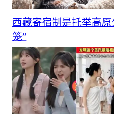
西藏寄宿制是托举高原
笼”