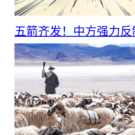
五箭齐发！中方强力反