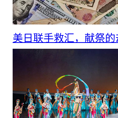
美日联手救汇，献祭的