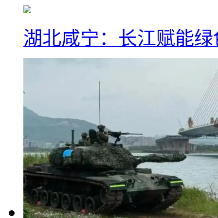
湖北咸宁：长江赋能绿