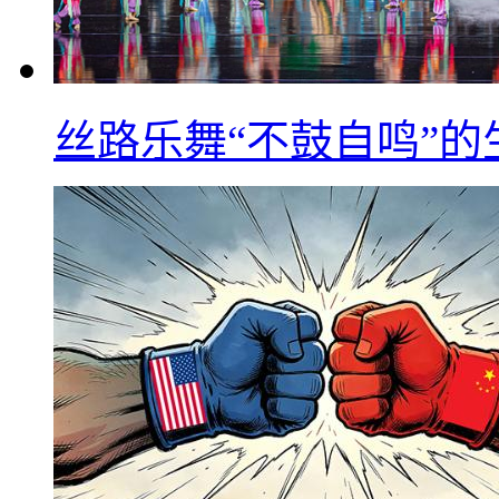
丝路乐舞“不鼓自鸣”