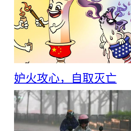
妒火攻心，自取灭亡