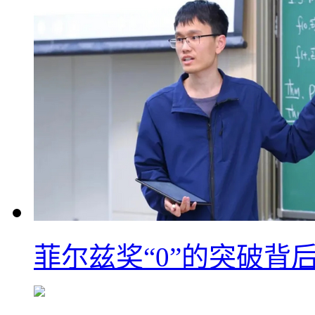
菲尔兹奖“0”的突破背