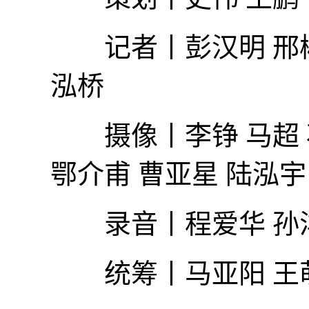
记者丨彭汉明 邢彬 
泓桥
摄像丨李铮 马超 石
鄂介甫 曹亚星 陆泓宇
录音丨程爱华 孙
统筹丨马亚阳 王萌