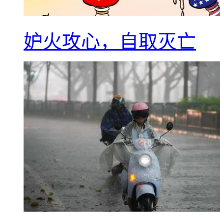
妒火攻心，自取灭亡