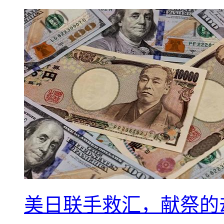
美日联手救汇，献祭的