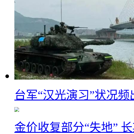
台军“汉光演习”状况频
金价收复部分“失地” 