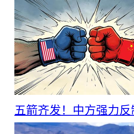
五箭齐发！中方强力反