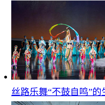
丝路乐舞“不鼓自鸣”