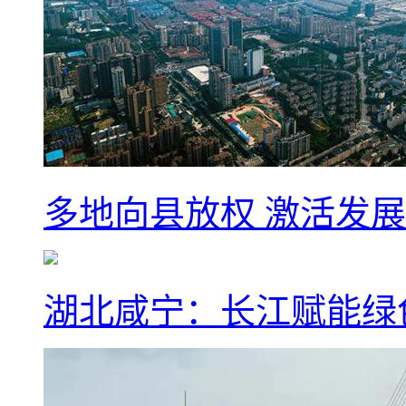
多地向县放权 激活发
湖北咸宁：长江赋能绿