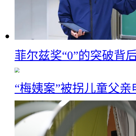
菲尔兹奖“0”的突破背
“梅姨案”被拐儿童父