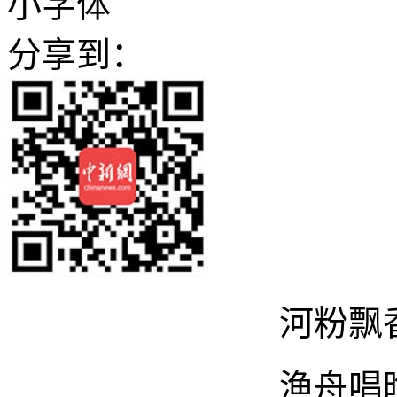
小字体
分享到：
河粉飘
渔舟唱