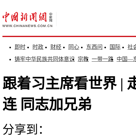
即时
时政
财经
同心
东西问
国际
社
铸牢中华民族共同体意识
宗教
一带一路
中国—
跟着习主席看世界 |
连 同志加兄弟
分享到：