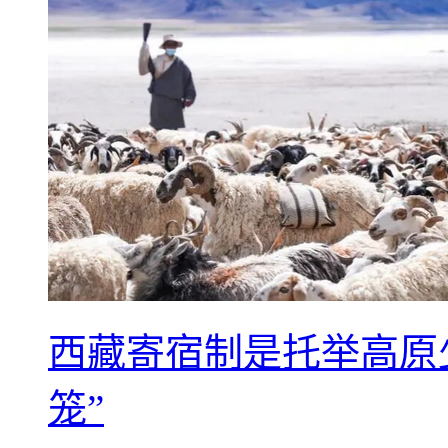
西藏寄宿制是托举高原
笼”