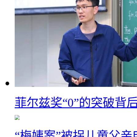
菲尔兹奖“0”的突破背
“梅姨案”被拐儿童父