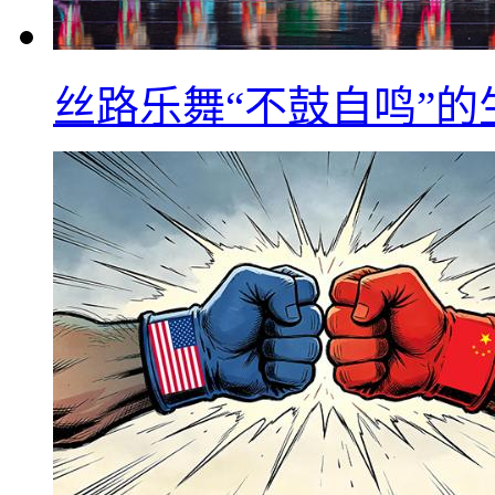
丝路乐舞“不鼓自鸣”