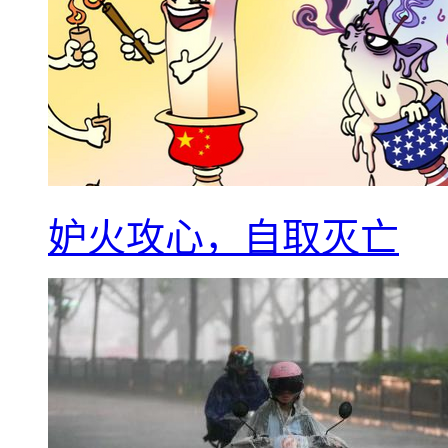
妒火攻心，自取灭亡