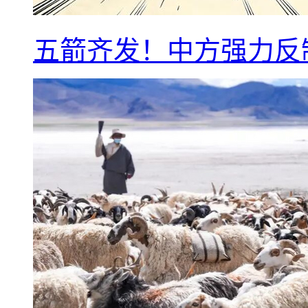
五箭齐发！中方强力反