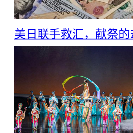
美日联手救汇，献祭的