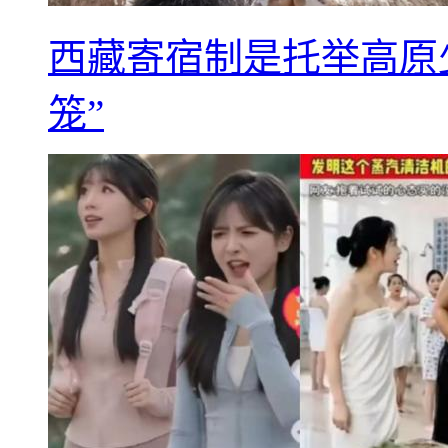
西藏寄宿制是托举高原
笼”