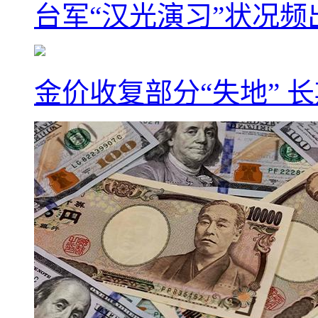
台军“汉光演习”状况频
金价收复部分“失地” 