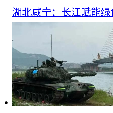
湖北咸宁：长江赋能绿