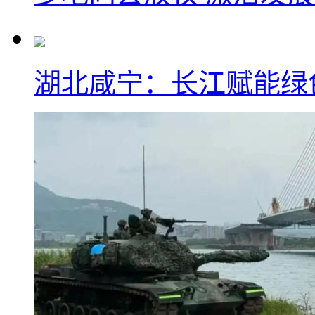
湖北咸宁：长江赋能绿