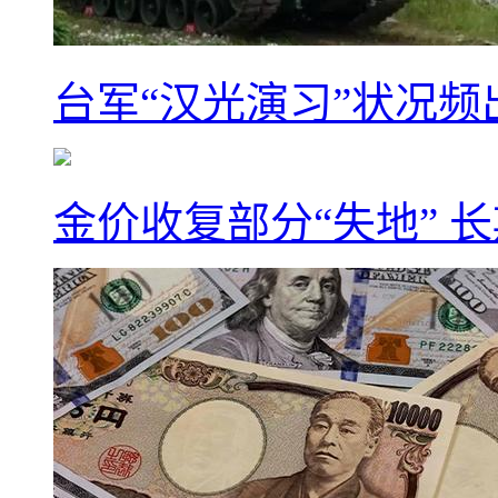
台军“汉光演习”状况频
金价收复部分“失地” 