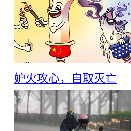
妒火攻心，自取灭亡