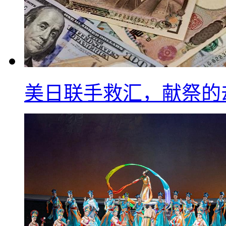
美日联手救汇，献祭的