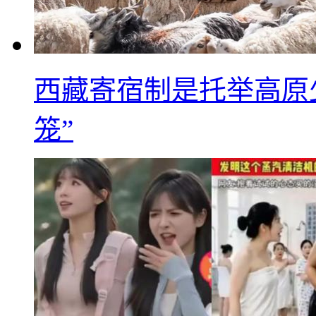
西藏寄宿制是托举高原
笼”