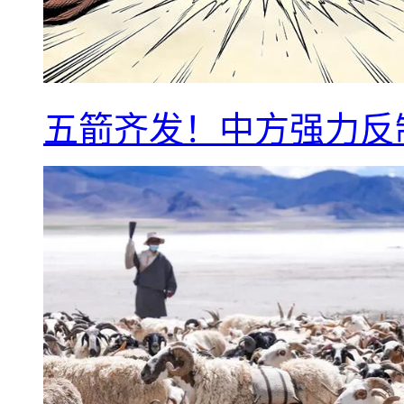
五箭齐发！中方强力反