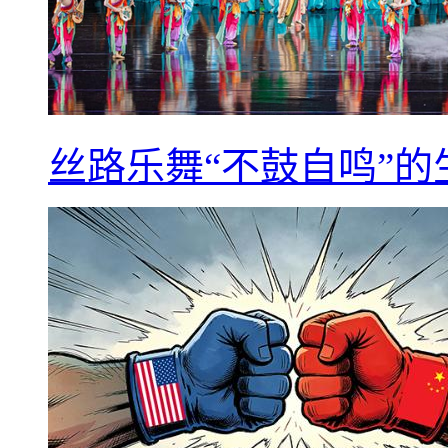
丝路乐舞“不鼓自鸣”