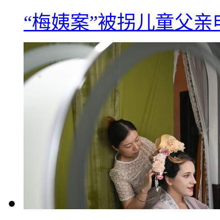
“梅姨案”被拐儿童父