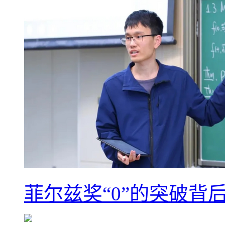
菲尔兹奖“0”的突破背