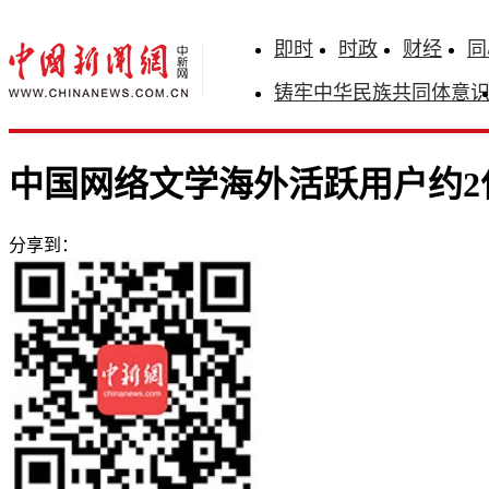
即时
时政
财经
同
铸牢中华民族共同体意
中国网络文学海外活跃用户约2
分享到：