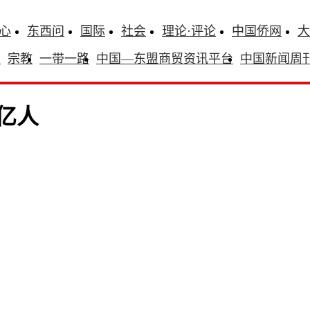
心
东西问
国际
社会
理论·评论
中国侨网
大
识
宗教
一带一路
中国—东盟商贸资讯平台
中国新闻周
亿人