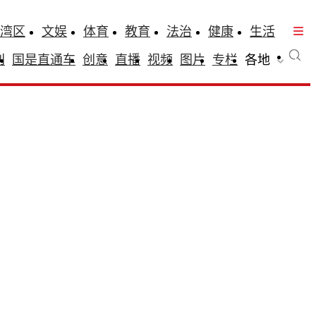
湾区
文娱
体育
教育
法治
健康
生活
刊
国是直通车
创意
直播
视频
图片
专栏
各地