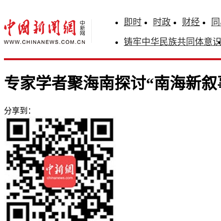
即时
时政
财经
同
铸牢中华民族共同体意
专家学者聚海南探讨“南海新叙
分享到：