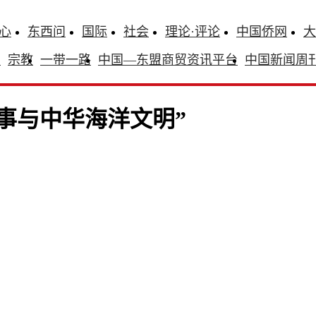
心
东西问
国际
社会
理论·评论
中国侨网
大
识
宗教
一带一路
中国—东盟商贸资讯平台
中国新闻周
事与中华海洋文明”