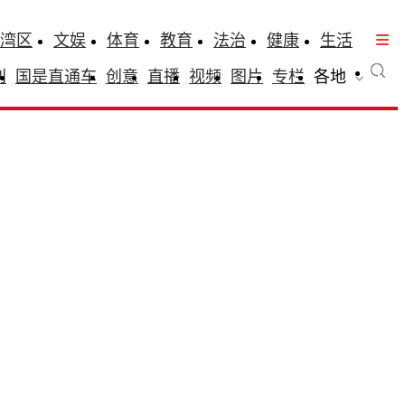
湾区
文娱
体育
教育
法治
健康
生活
刊
国是直通车
创意
直播
视频
图片
专栏
各地