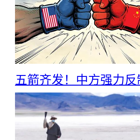
五箭齐发！中方强力反