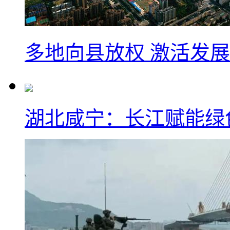
多地向县放权 激活发
湖北咸宁：长江赋能绿