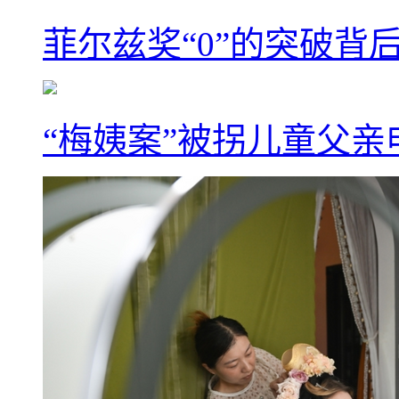
菲尔兹奖“0”的突破背
“梅姨案”被拐儿童父