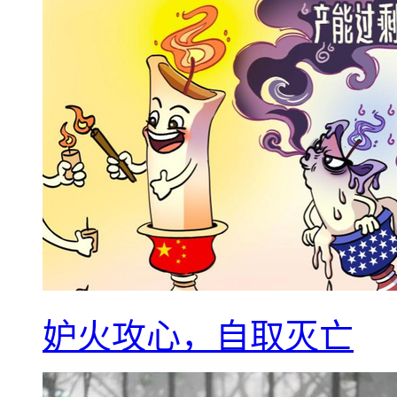
妒火攻心，自取灭亡