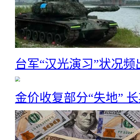
台军“汉光演习”状况频
金价收复部分“失地” 