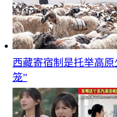
西藏寄宿制是托举高原
笼”