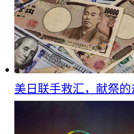
美日联手救汇，献祭的