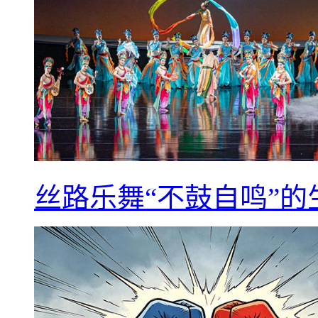
丝路乐舞“不鼓自鸣”