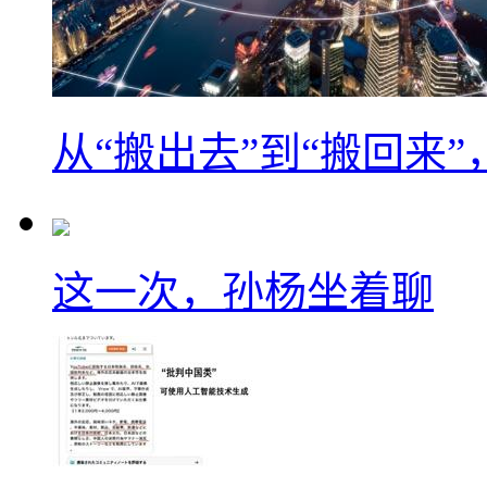
从“搬出去”到“搬回来
这一次，孙杨坐着聊