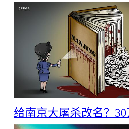
给南京大屠杀改名？3