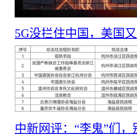
5G没拦住中国，美国又
中新网评：“李鬼”们，