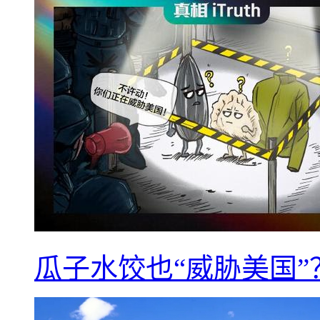
瓜子水饺也“威胁美国”