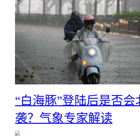
“白海豚”登陆后是否会
袭？气象专家解读