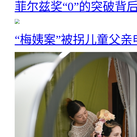
菲尔兹奖“0”的突破背
“梅姨案”被拐儿童父