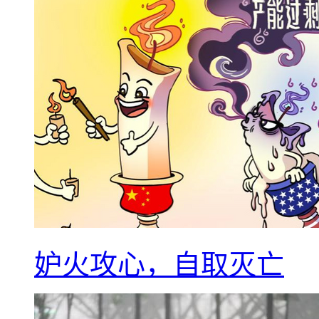
妒火攻心，自取灭亡