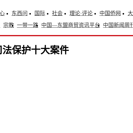
心
东西问
国际
社会
理论·评论
中国侨网
大
识
宗教
一带一路
中国—东盟商贸资讯平台
中国新闻周
司法保护十大案件