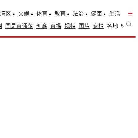
湾区
文娱
体育
教育
法治
健康
生活
刊
国是直通车
创意
直播
视频
图片
专栏
各地