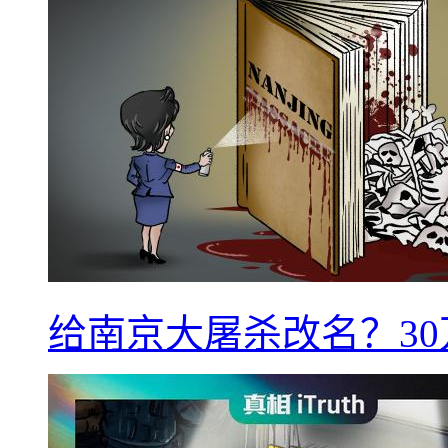
给南京大屠杀改名？3