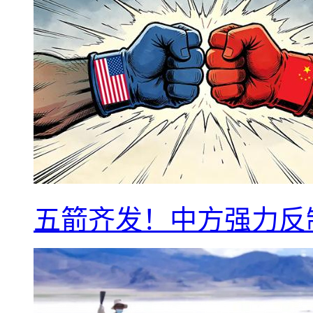
五箭齐发！中方强力反