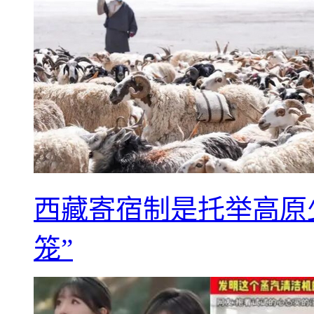
西藏寄宿制是托举高原
笼”