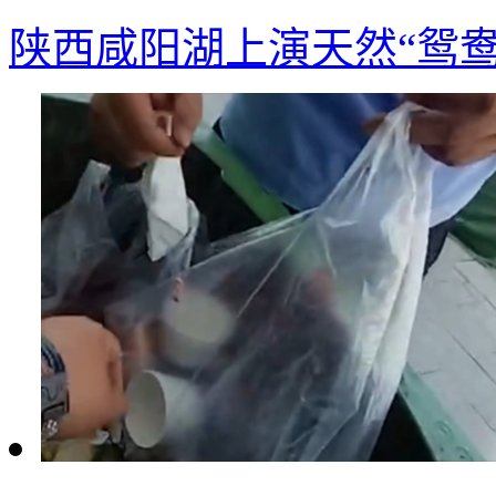
陕西咸阳湖上演天然“鸳鸯