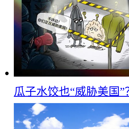
瓜子水饺也“威胁美国”