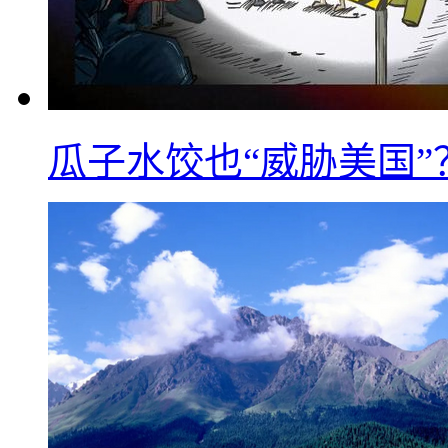
瓜子水饺也“威胁美国”