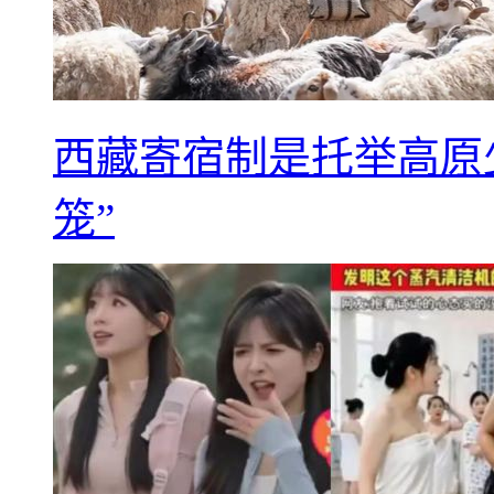
西藏寄宿制是托举高原
笼”