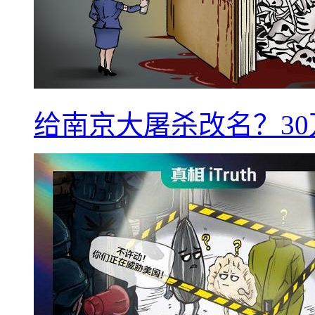
给南京大屠杀改名？3