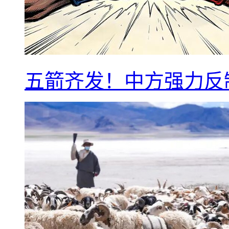
五箭齐发！中方强力反