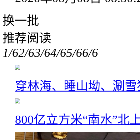
换一批
推荐阅读
1/6
2/6
3/6
4/6
5/6
6/6
穿林海、睡山坳、涮雪
800亿立方米“南水”北