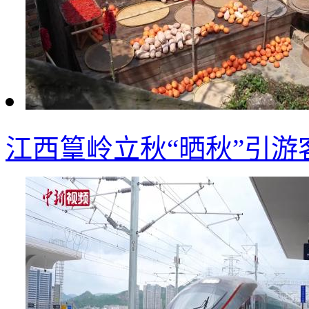
江西篁岭立秋“晒秋”引游