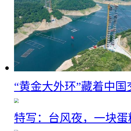
“黄金大外环”藏着中
特写：台风夜，一块蛋