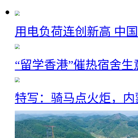
用电负荷连创新高 中国
“留学香港”催热宿舍生
特写：骑马点火炬，内