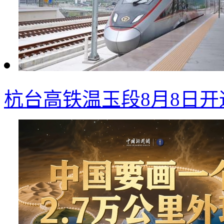
杭台高铁温玉段8月8日开