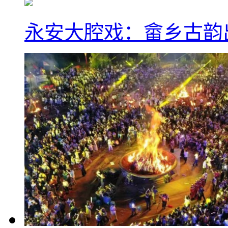
永安大腔戏：畲乡古韵