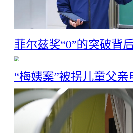
菲尔兹奖“0”的突破背
“梅姨案”被拐儿童父