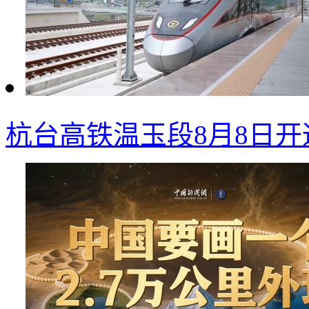
杭台高铁温玉段8月8日开