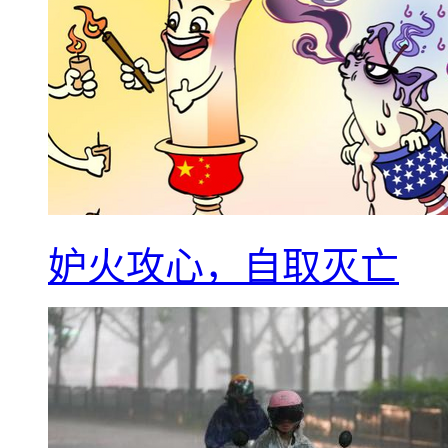
妒火攻心，自取灭亡