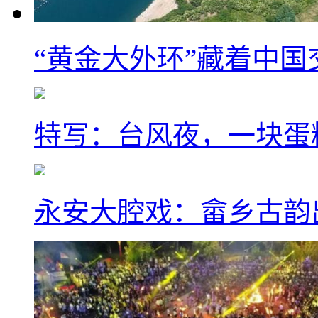
“黄金大外环”藏着中
特写：台风夜，一块蛋
永安大腔戏：畲乡古韵