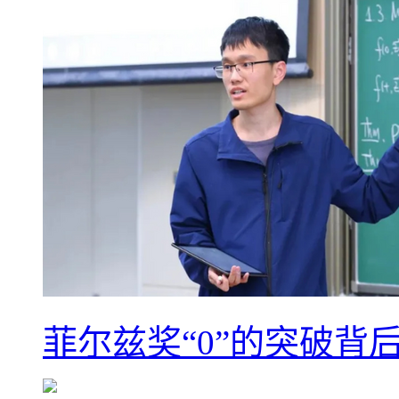
菲尔兹奖“0”的突破背