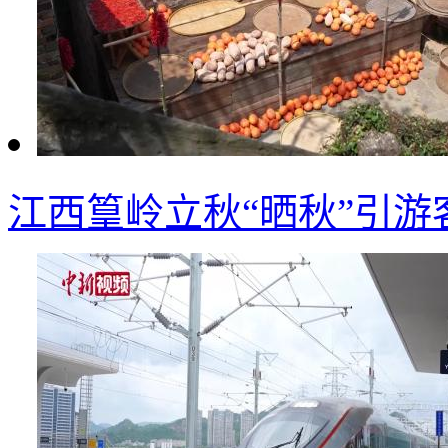
江西篁岭立秋“晒秋”引游