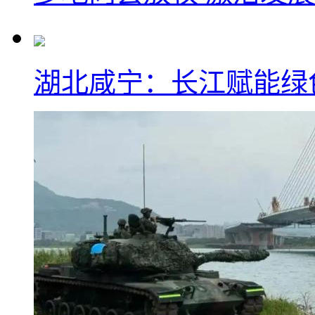
湖北咸宁：长江赋能绿