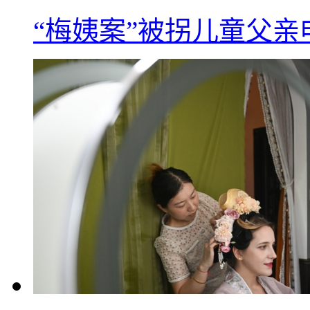
“梅姨案”被拐儿童父