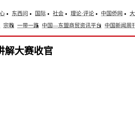
心
东西问
国际
社会
理论·评论
中国侨网
大
识
宗教
一带一路
中国—东盟商贸资讯平台
中国新闻周
讲解大赛收官