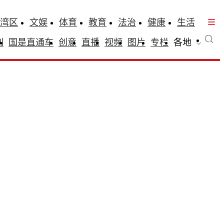
湾区
文娱
体育
教育
法治
健康
生活
刊
国是直通车
创意
直播
视频
图片
专栏
各地