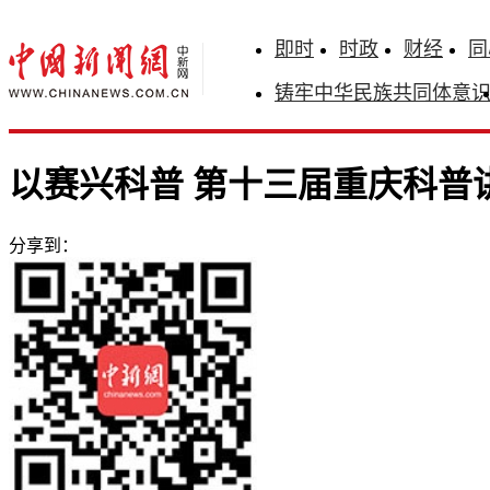
即时
时政
财经
同
铸牢中华民族共同体意
以赛兴科普 第十三届重庆科普
分享到：