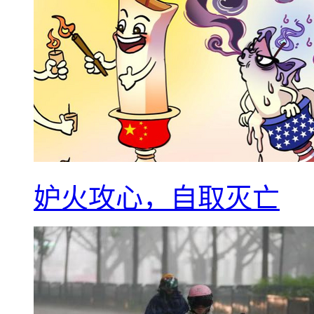
妒火攻心，自取灭亡