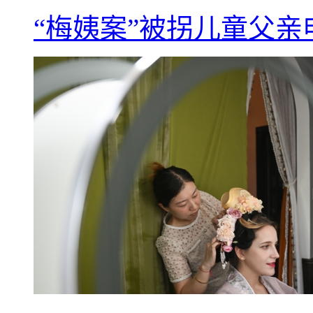
“梅姨案”被拐儿童父