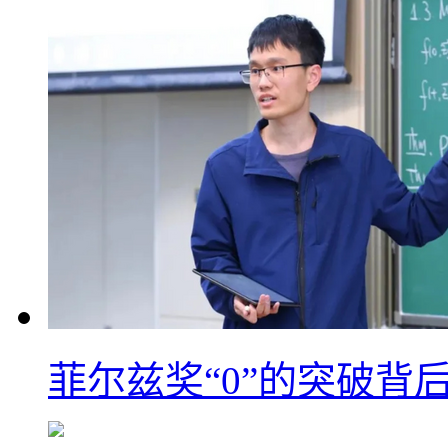
菲尔兹奖“0”的突破背