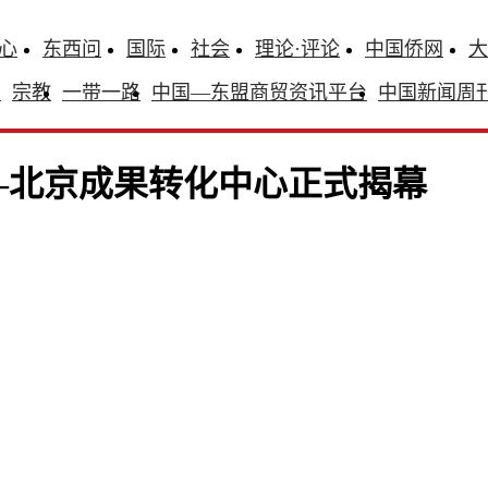
心
东西问
国际
社会
理论·评论
中国侨网
大
识
宗教
一带一路
中国—东盟商贸资讯平台
中国新闻周
—北京成果转化中心正式揭幕