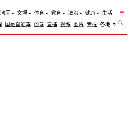
湾区
文娱
体育
教育
法治
健康
生活
刊
国是直通车
创意
直播
视频
图片
专栏
各地