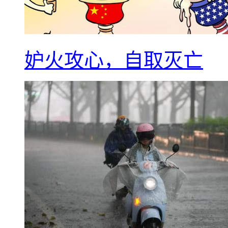
妒火攻心，自取灭亡