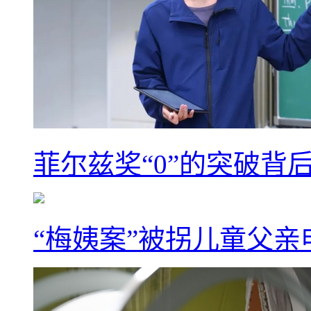
菲尔兹奖“0”的突破背
“梅姨案”被拐儿童父