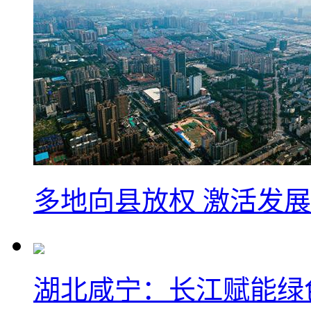
多地向县放权 激活发
湖北咸宁：长江赋能绿