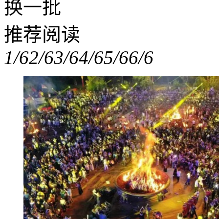
换一批
推荐阅读
1/6
2/6
3/6
4/6
5/6
6/6