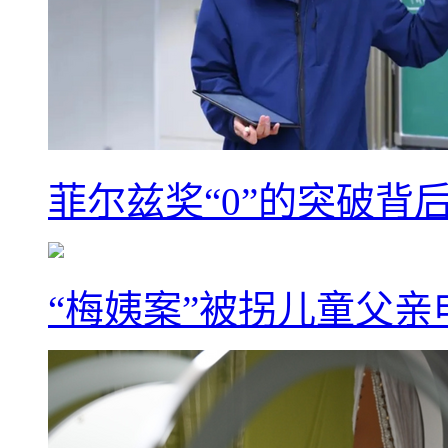
菲尔兹奖“0”的突破背
“梅姨案”被拐儿童父