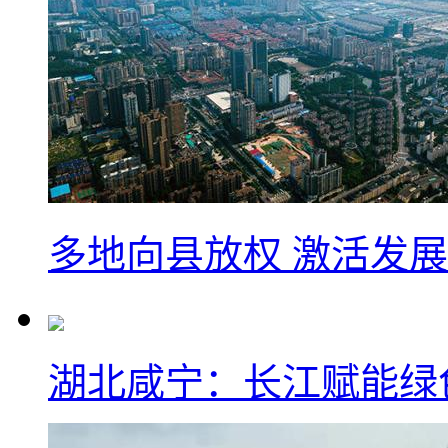
多地向县放权 激活发
湖北咸宁：长江赋能绿