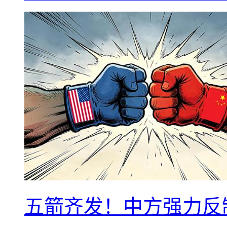
五箭齐发！中方强力反