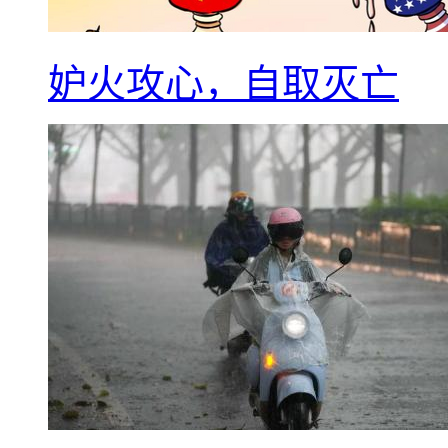
妒火攻心，自取灭亡