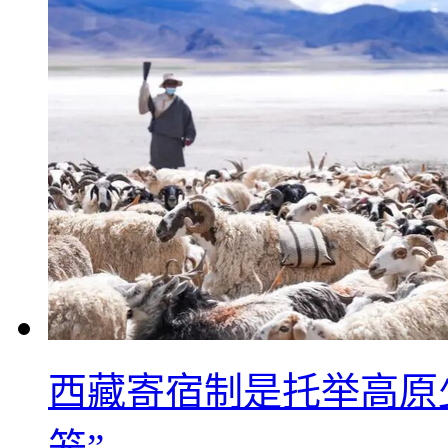
西藏寄宿制是托举高原
笼”