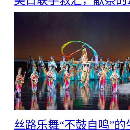
美日联手救汇，献祭的
丝路乐舞“不鼓自鸣”