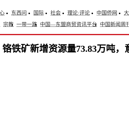
心
东西问
国际
社会
理论·评论
中国侨网
大
识
宗教
一带一路
中国—东盟商贸资讯平台
中国新闻周
铬铁矿新增资源量73.83万吨，