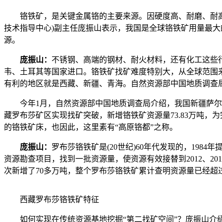
铬铁矿，是关键金属铬的主要来源。因硬度高、耐磨、耐高温
技术指导中心)副主任庞振山表示，我国是全球铬铁矿用量最
源。
庞振山
：
不锈钢、高端的钢材、耐火材料，还有化工这些
韦、土耳其等国家进口。铬铁矿找矿难度特别大，从全球范围
有利的地区就是西藏、新疆、青海。自然资源部中国地质调查
今年1月，自然资源部中国地质调查局介绍，我国新疆萨尔托
藏罗布莎矿区实现找矿突破，新增铬铁矿资源量73.83万吨
的铬铁矿床，也因此，这里素有“高原铬都”之称。
庞振山：
罗布莎铬铁矿是(20世纪)60年代发现的，19
资源勘查项目，找到一批资源量，使资源有效接替到2012、2
次新增了70多万吨，整个罗布莎铬铁矿累计查明资源量已经超
西藏罗布莎铬铁矿特征
如何实现在传统资源基地挖掘“第二找矿空间”？庞振山介绍