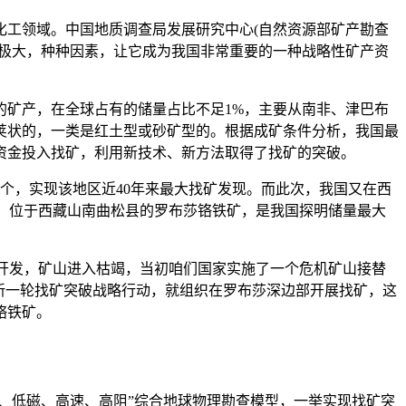
工领域。中国地质调查局发展研究中心(自然资源部矿产勘查
度极大，种种因素，让它成为我国非常重要的一种战略性矿产资
的矿产，在全球占有的储量占比不足1%，主要从南非、津巴布
荚状的，一类是红土型或砂矿型的。根据成矿条件分析，我国最
资金投入找矿，利用新技术、新方法取得了找矿的突破。
个，实现该地区近40年来最大找矿发现。而此次，我国又在西
绍，位于西藏山南曲松县的罗布莎铬铁矿，是我国探明储量最大
多年的开发，矿山进入枯竭，当初咱们国家实施了一个危机矿山接替
期间新一轮找矿突破战略行动，就组织在罗布莎深边部开展找矿，这
铬铁矿。
、低磁、高速、高阻”综合地球物理勘查模型，一举实现找矿突