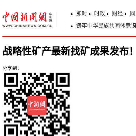
即时
时政
财经
同
铸牢中华民族共同体意
战略性矿产最新找矿成果发布！
分享到：