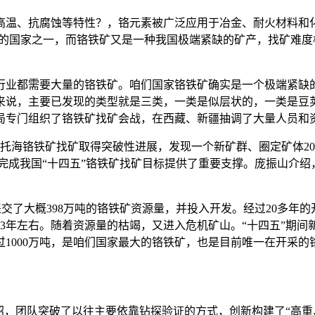
、抗腐蚀等特性？，铬元素被广泛应用于冶金、耐火材料和化
大的国家之一，而铬铁矿又是一种我国极端紧缺的矿产，找矿难
行业都需要大量的铬铁矿。咱们国家铬铁矿确实是一个极端紧缺
来说，主要已发现的类型就是三类，一类是似层状的，一类是豆
局专门组织了铬铁矿找矿会战，在西藏、新疆抽调了大量人员和
海铬铁矿找矿取得突破性进展，发现一个新矿群、圈定矿体20
，为完成我国“十四五”铬铁矿找矿目标提供了重要支撑。庞振山介
84年提交了大概398万吨的铬铁矿资源量，并投入开发。经过20
013年左右。随着资源量的枯竭，又进入危机矿山。“十四五”
过1000万吨，是咱们国家最大的铬铁矿，也是目前唯一在开采的
，团队突破了以往主要依靠钻探验证的方式，创新构建了“高重