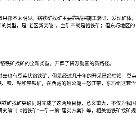
效果都不太明显。铬铁矿找矿主要靠钻探施工验证、发现矿体，
知的类型，是“老区新突破”，主矿产就是铬铁矿；但东巧地区的
铬铁矿找矿的全新类型，开辟了资源勘查的新路径。
过去也有豆荚状铬铁矿，但是经过几十年的开采已经枯竭，豆荚
铁、镍、钴和铬铁矿，在西藏的班公湖－怒江带，东巧组这套含
铬铁矿找矿突破同时完成了这两项目标，意义重大，不仅为我国
究编制《铬铁矿“一矿一策”落实方案》等，相关铬铁矿找矿规