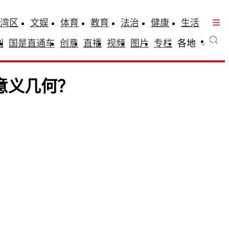
湾区
文娱
体育
教育
法治
健康
生活
刊
国是直通车
创意
直播
视频
图片
专栏
各地
意义几何？