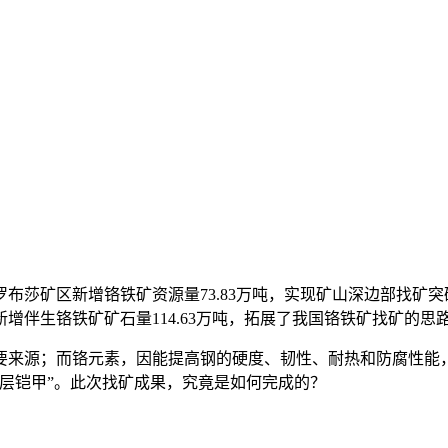
莎矿区新增铬铁矿资源量73.83万吨，实现矿山深边部找矿突
增伴生铬铁矿矿石量114.63万吨，拓展了我国铬铁矿找矿的思
源；而铬元素，因能提高钢的硬度、韧性、耐热和防腐性能，
层铠甲”。此次找矿成果，究竟是如何完成的？