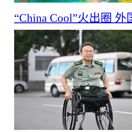
“China Cool”火