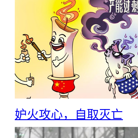
妒火攻心，自取灭亡