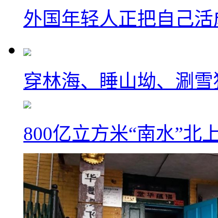
外国年轻人正把自己活成
穿林海、睡山坳、涮雪
800亿立方米“南水”北