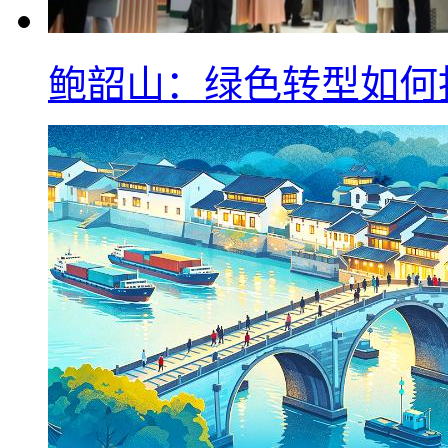
鲍韶山：绿色转型如何