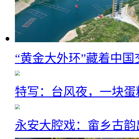
“黄金大外环”藏着中
特写：台风夜，一块蛋
永安大腔戏：畲乡古韵