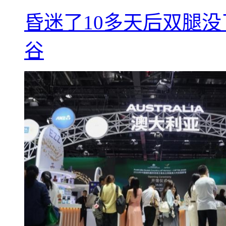
昏迷了10多天后双腿没
谷