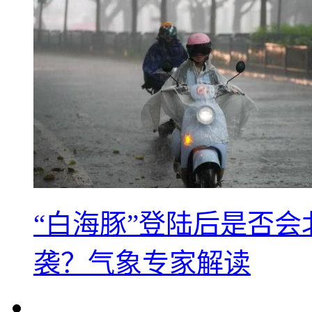
“白海豚”登陆后是否会
袭？气象专家解读