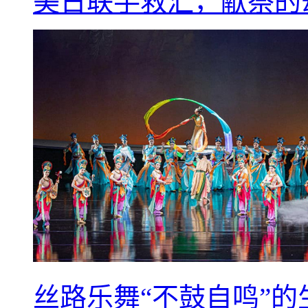
美日联手救汇，献祭的
丝路乐舞“不鼓自鸣”