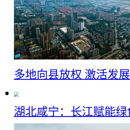
多地向县放权 激活发
湖北咸宁：长江赋能绿