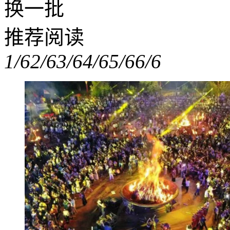
换一批
推荐阅读
1/6
2/6
3/6
4/6
5/6
6/6