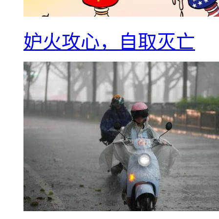
妒火攻心，自取灭亡