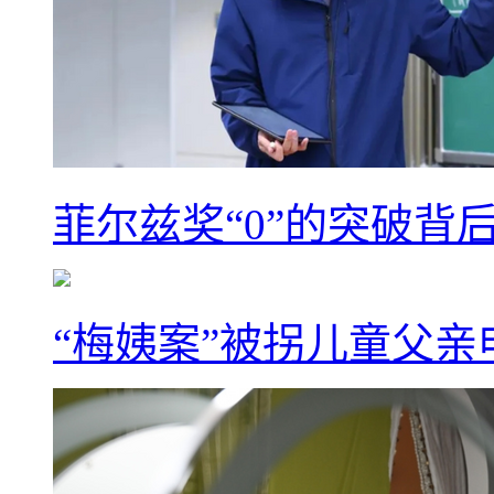
菲尔兹奖“0”的突破背
“梅姨案”被拐儿童父