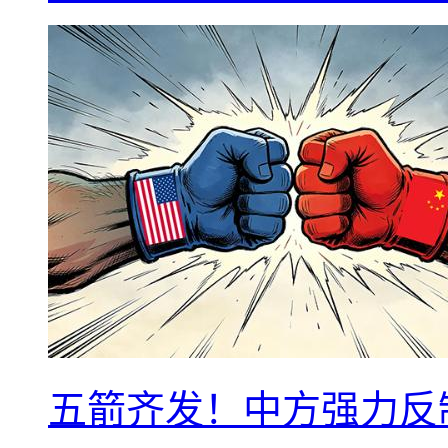
五箭齐发！中方强力反