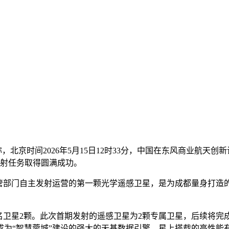
称，北京时间2026年5月15日12时33分，中国在东风商业航天创
，发射任务取得圆满成功。
主管部门自主发射运营的第一颗光学遥感卫星，是为成都量身打造
卫星2颗。此次首期发射的遥感卫星为2颗专属卫星，后续将完
成为“智慧蓉城”建设的强大的天基数据引擎。星上搭载的高性能