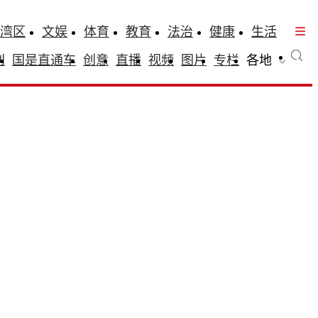
湾区
文娱
体育
教育
法治
健康
生活
刊
国是直通车
创意
直播
视频
图片
专栏
各地