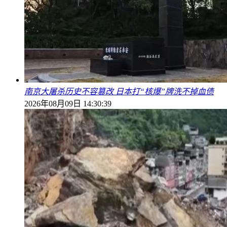
南京大屠杀历史不容篡改 日本打“核爆”牌洗不掉血债
2026年08月09日 14:30:39