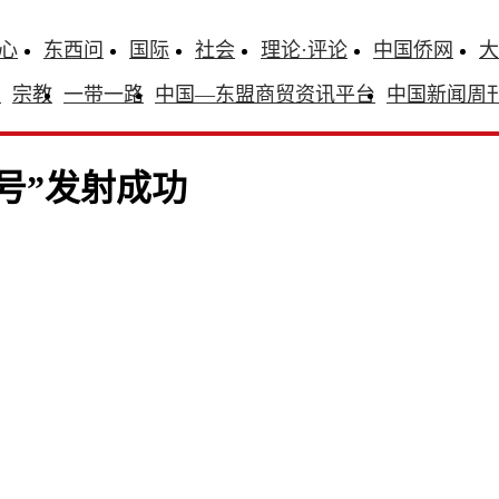
心
东西问
国际
社会
理论·评论
中国侨网
大
识
宗教
一带一路
中国—东盟商贸资讯平台
中国新闻周
号”发射成功