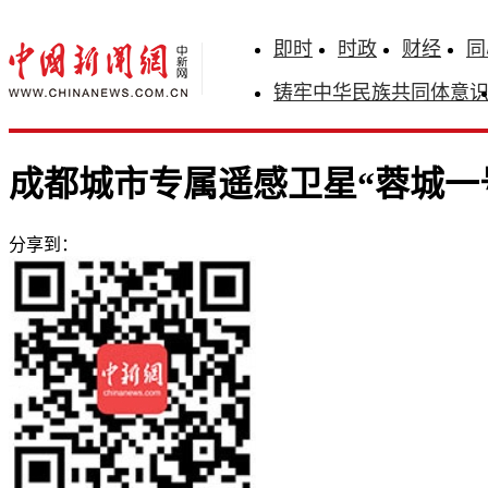
即时
时政
财经
同
铸牢中华民族共同体意
成都城市专属遥感卫星“蓉城一
分享到：