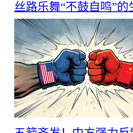
丝路乐舞“不鼓自鸣”
五箭齐发！中方强力反