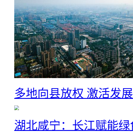
多地向县放权 激活发
湖北咸宁：长江赋能绿