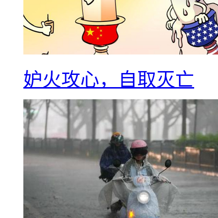
妒火攻心，自取灭亡