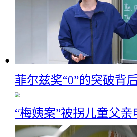
菲尔兹奖“0”的突破背
“梅姨案”被拐儿童父