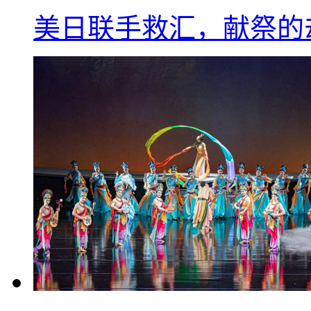
美日联手救汇，献祭的