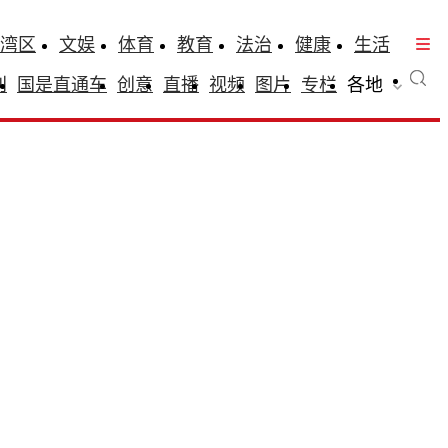
湾区
文娱
体育
教育
法治
健康
生活
刊
国是直通车
创意
直播
视频
图片
专栏
各地