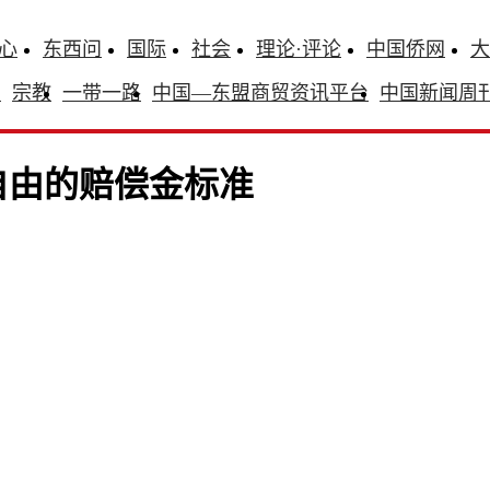
心
东西问
国际
社会
理论·评论
中国侨网
大
识
宗教
一带一路
中国—东盟商贸资讯平台
中国新闻周
自由的赔偿金标准