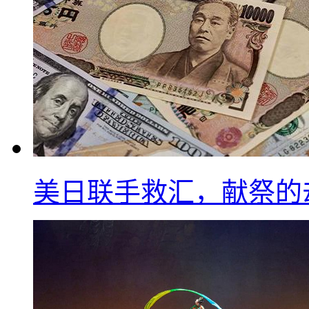
美日联手救汇，献祭的