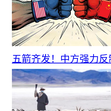
五箭齐发！中方强力反