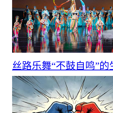
丝路乐舞“不鼓自鸣”