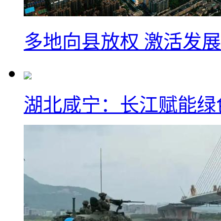
多地向县放权 激活发
湖北咸宁：长江赋能绿