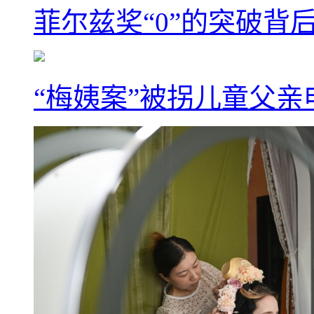
菲尔兹奖“0”的突破背
“梅姨案”被拐儿童父