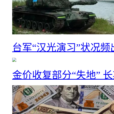
台军“汉光演习”状况频
金价收复部分“失地” 