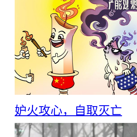
妒火攻心，自取灭亡