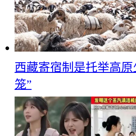
西藏寄宿制是托举高原
笼”