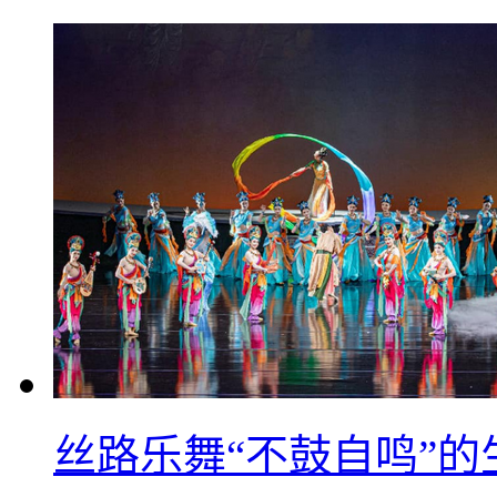
丝路乐舞“不鼓自鸣”