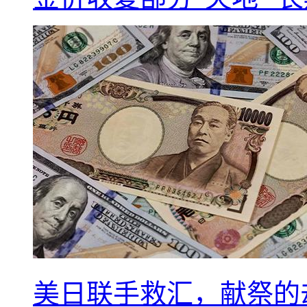
美日联手救汇，献祭的