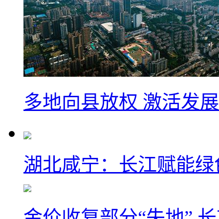
多地向县放权 激活发
湖北咸宁：长江赋能绿
金价收复部分“失地” 