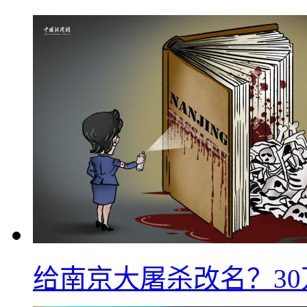
给南京大屠杀改名？3