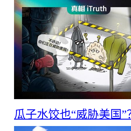
瓜子水饺也“威胁美国”