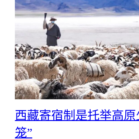
西藏寄宿制是托举高原
笼”