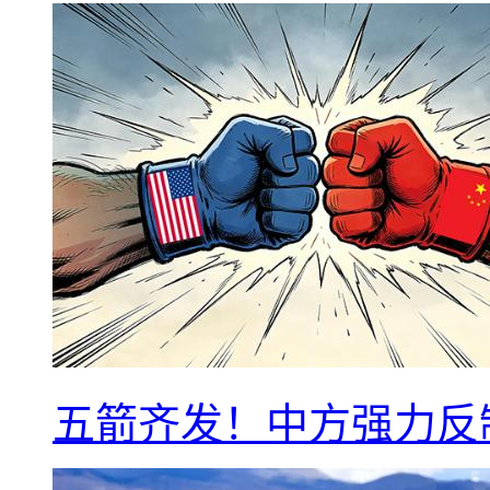
五箭齐发！中方强力反