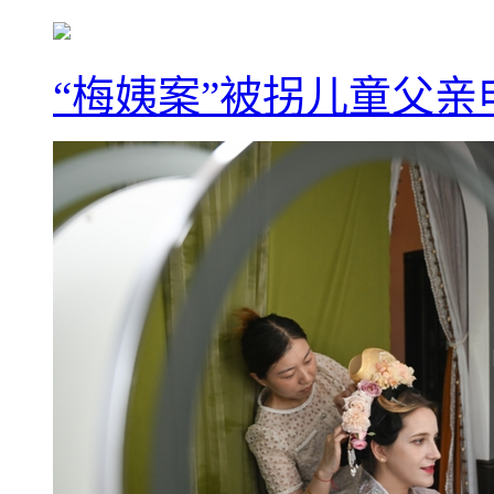
“梅姨案”被拐儿童父