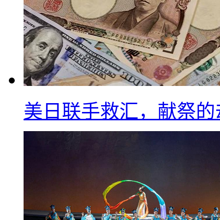
美日联手救汇，献祭的