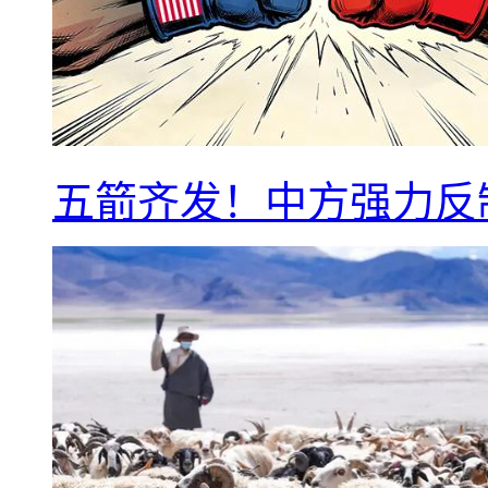
五箭齐发！中方强力反