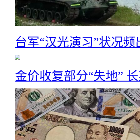
台军“汉光演习”状况频
金价收复部分“失地” 