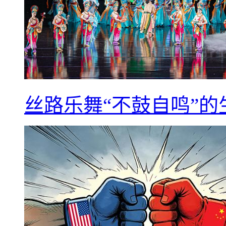
丝路乐舞“不鼓自鸣”