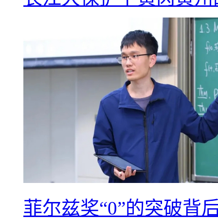
菲尔兹奖“0”的突破背