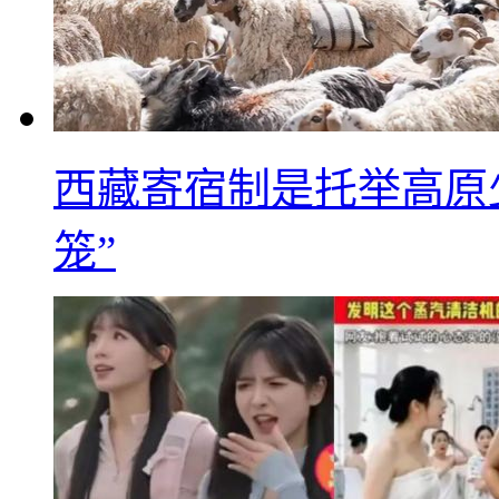
西藏寄宿制是托举高原
笼”