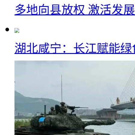
多地向县放权 激活发
湖北咸宁：长江赋能绿