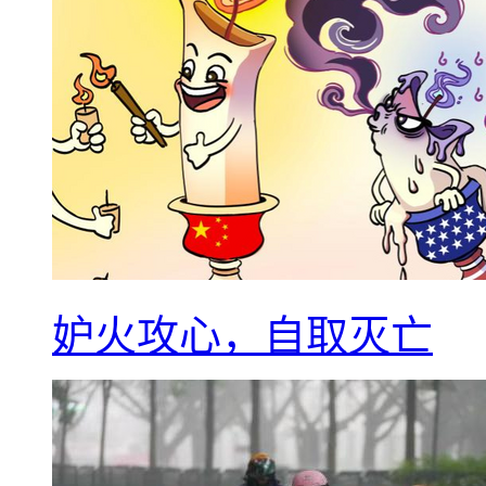
妒火攻心，自取灭亡