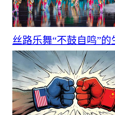
丝路乐舞“不鼓自鸣”