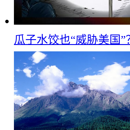
瓜子水饺也“威胁美国”