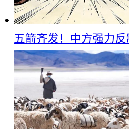
五箭齐发！中方强力反