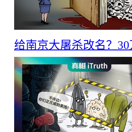
给南京大屠杀改名？3