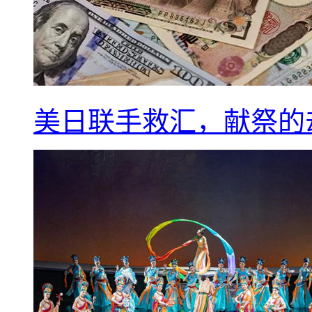
美日联手救汇，献祭的