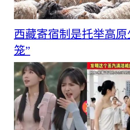
西藏寄宿制是托举高原
笼”