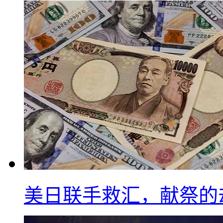
美日联手救汇，献祭的