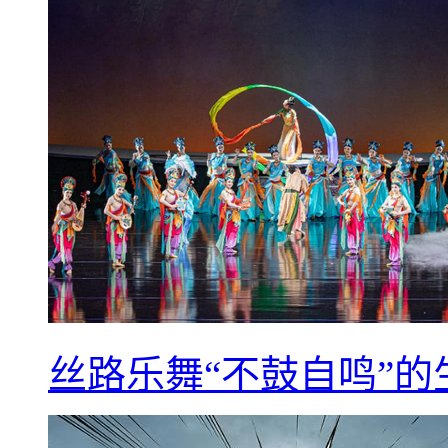
丝路乐舞“不鼓自鸣”