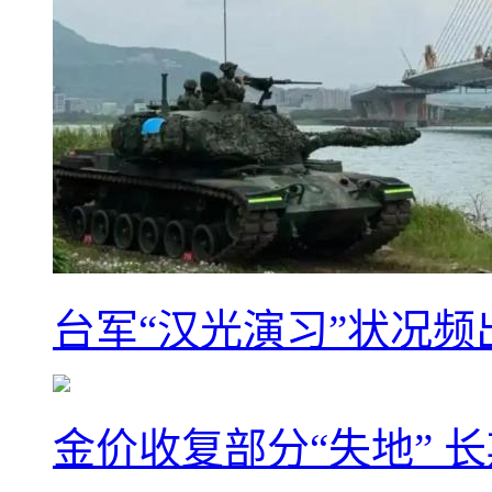
台军“汉光演习”状况频
金价收复部分“失地” 