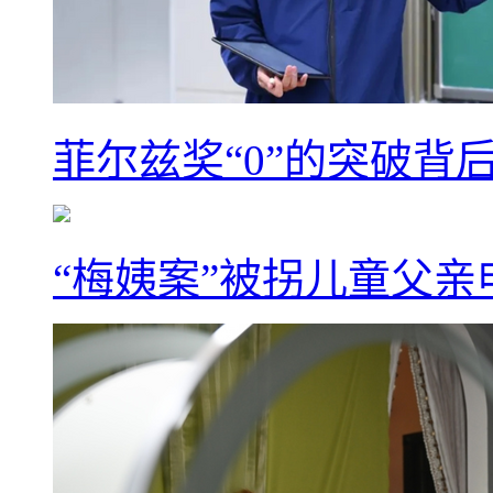
菲尔兹奖“0”的突破背
“梅姨案”被拐儿童父