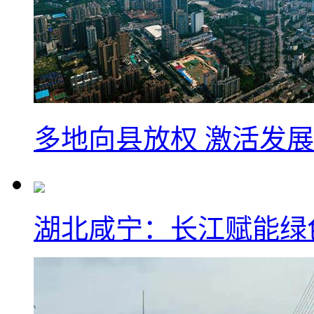
多地向县放权 激活发
湖北咸宁：长江赋能绿