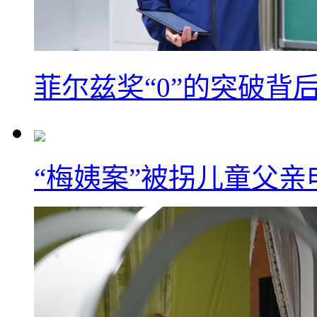
菲尔兹奖“0”的突破背
“梅姨案”被拐儿童父