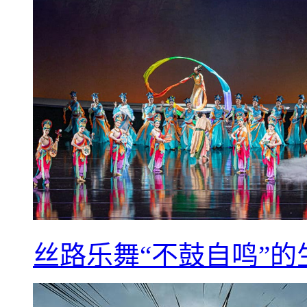
丝路乐舞“不鼓自鸣”