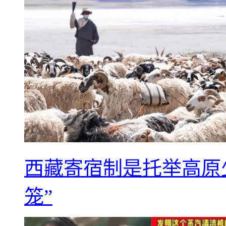
西藏寄宿制是托举高原
笼”