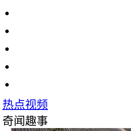
热点视频
奇闻趣事