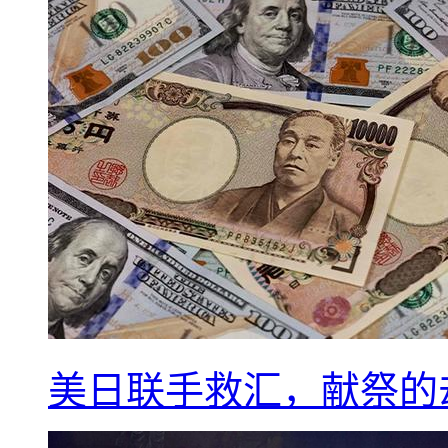
美日联手救汇，献祭的