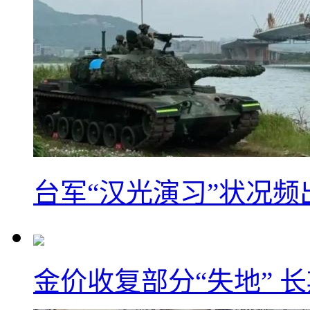
台军“汉光演习”状况频
金价收复部分“失地” 