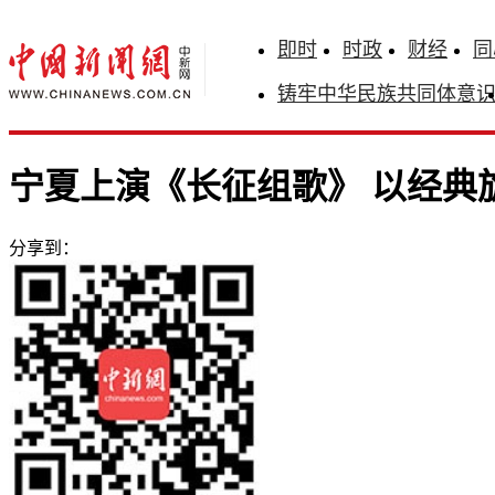
即时
时政
财经
同
铸牢中华民族共同体意
宁夏上演《长征组歌》 以经典
分享到：