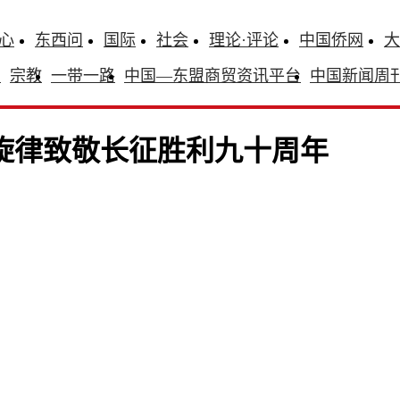
心
东西问
国际
社会
理论·评论
中国侨网
大
识
宗教
一带一路
中国—东盟商贸资讯平台
中国新闻周
旋律致敬长征胜利九十周年