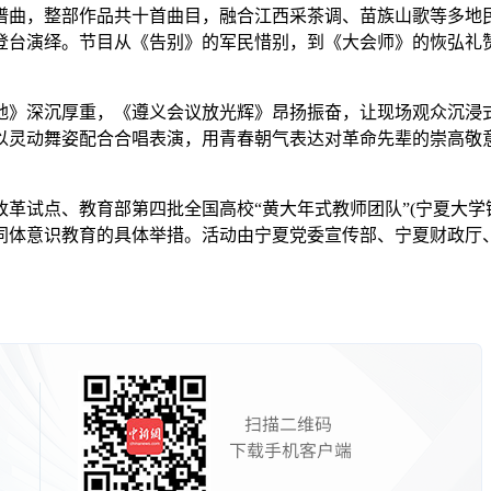
谱曲，整部作品共十首曲目，融合江西采茶调、苗族山歌等多地
登台演绎。节目从《告别》的军民惜别，到《大会师》的恢弘礼
》深沉厚重，《遵义会议放光辉》昂扬振奋，让现场观众沉浸式
以灵动舞姿配合合唱表演，用青春朝气表达对革命先辈的崇高敬
试点、教育部第四批全国高校“黄大年式教师团队”(宁夏大学
同体意识教育的具体举措。活动由宁夏党委宣传部、宁夏财政厅