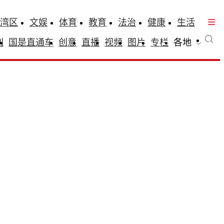
湾区
文娱
体育
教育
法治
健康
生活
刊
国是直通车
创意
直播
视频
图片
专栏
各地