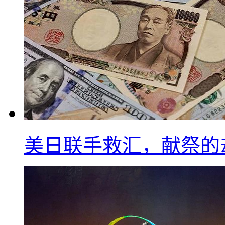
美日联手救汇，献祭的