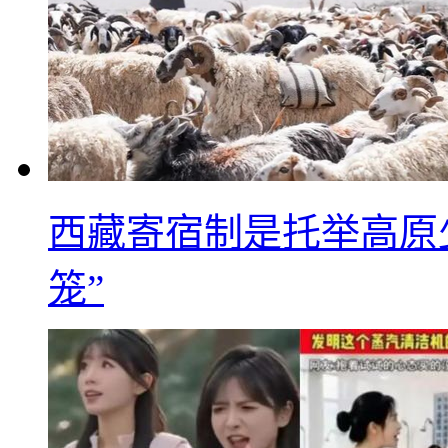
西藏寄宿制是托举高原
笼”