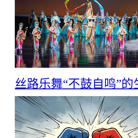
丝路乐舞“不鼓自鸣”