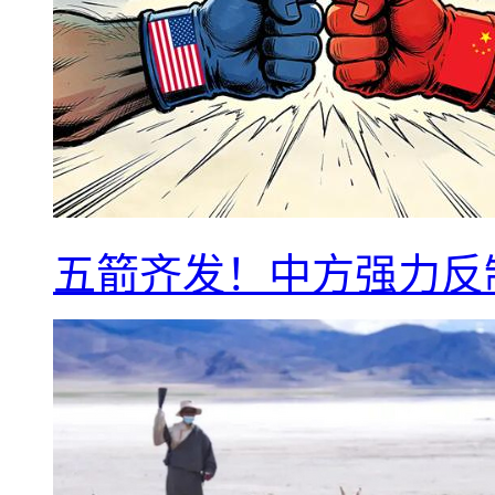
五箭齐发！中方强力反