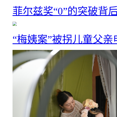
菲尔兹奖“0”的突破背
“梅姨案”被拐儿童父