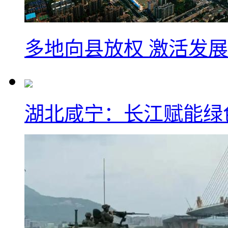
多地向县放权 激活发
湖北咸宁：长江赋能绿