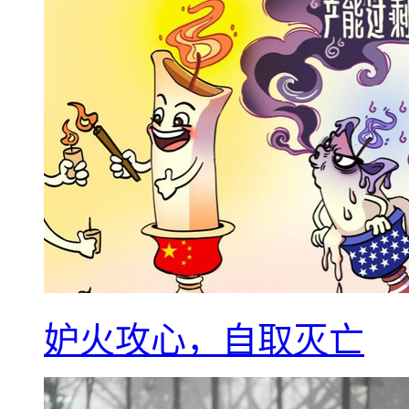
妒火攻心，自取灭亡