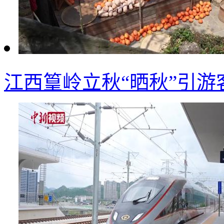
江西篁岭立秋“晒秋”引游