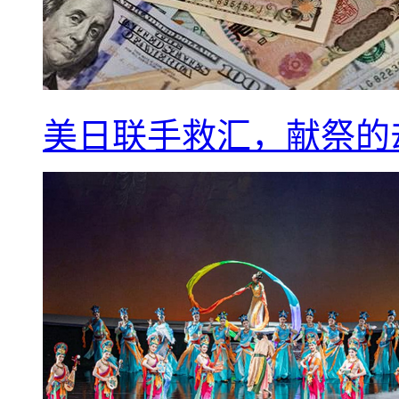
美日联手救汇，献祭的