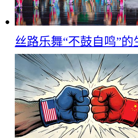
丝路乐舞“不鼓自鸣”