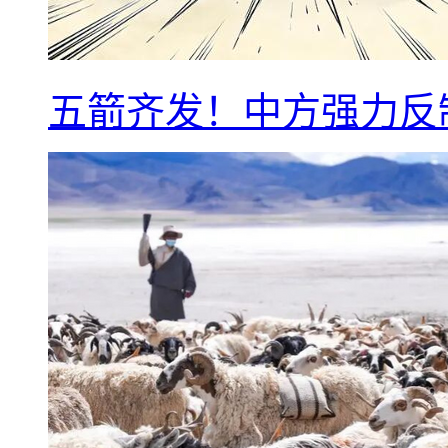
五箭齐发！中方强力反