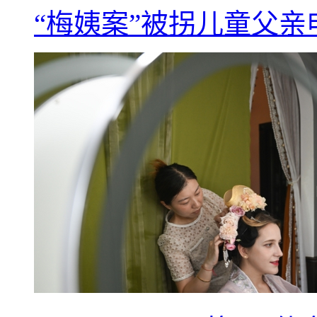
“梅姨案”被拐儿童父