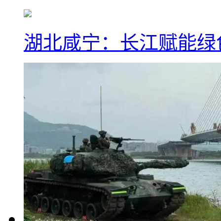
湖北咸宁：长江赋能绿