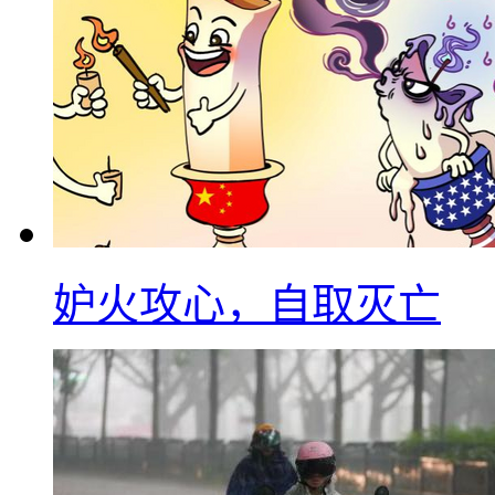
妒火攻心，自取灭亡