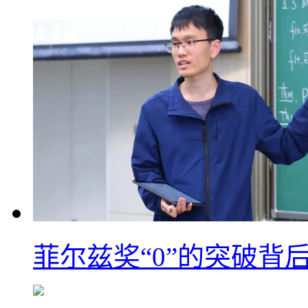
菲尔兹奖“0”的突破背