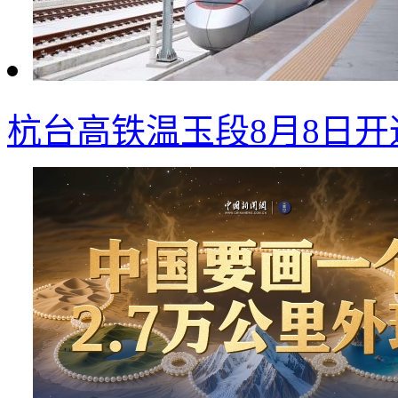
杭台高铁温玉段8月8日开