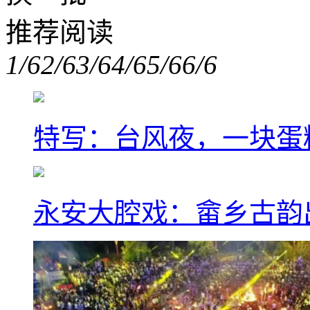
推荐阅读
1/6
2/6
3/6
4/6
5/6
6/6
特写：台风夜，一块蛋
永安大腔戏：畲乡古韵