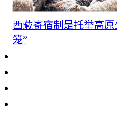
西藏寄宿制是托举高原
笼”