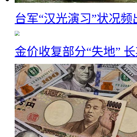
台军“汉光演习”状况频
金价收复部分“失地” 