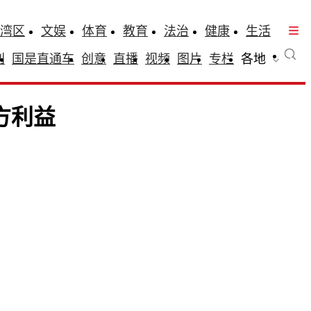
湾区
文娱
体育
教育
法治
健康
生活
刊
国是直通车
创意
直播
视频
图片
专栏
各地
方利益