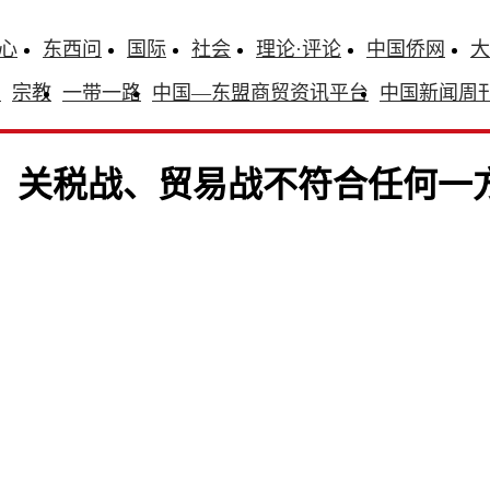
心
东西问
国际
社会
理论·评论
中国侨网
大
识
宗教
一带一路
中国—东盟商贸资讯平台
中国新闻周
：关税战、贸易战不符合任何一