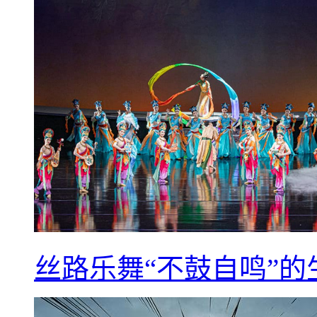
丝路乐舞“不鼓自鸣”