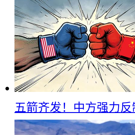
五箭齐发！中方强力反