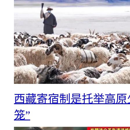
西藏寄宿制是托举高原
笼”