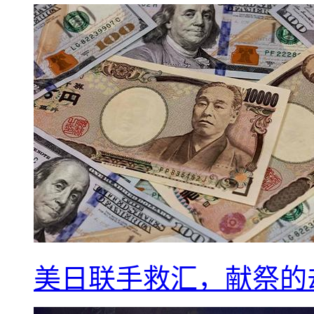
美日联手救汇，献祭的