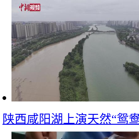
陕西咸阳湖上演天然“鸳鸯