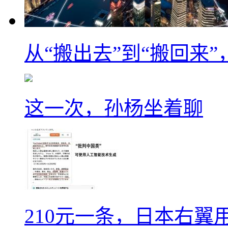
从“搬出去”到“搬回来
这一次，孙杨坐着聊
210元一条，日本右翼