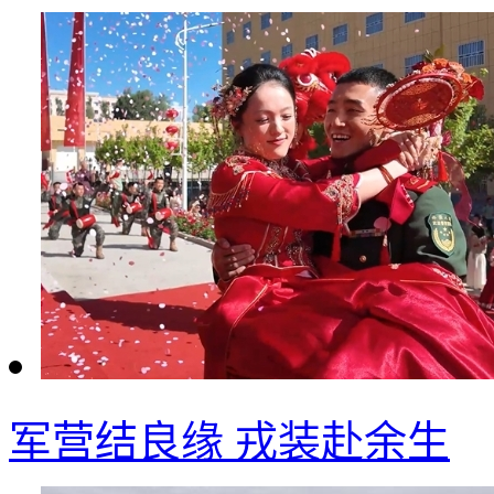
军营结良缘 戎装赴余生