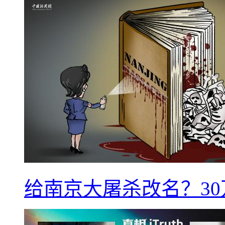
给南京大屠杀改名？3