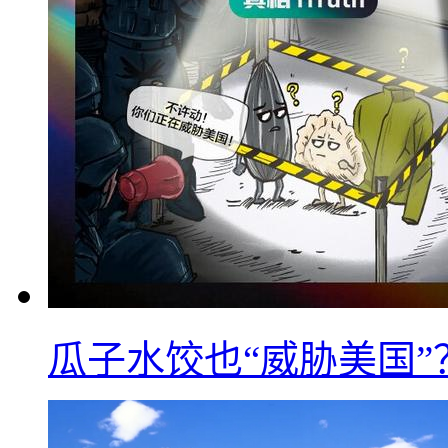
瓜子水饺也“威胁美国”