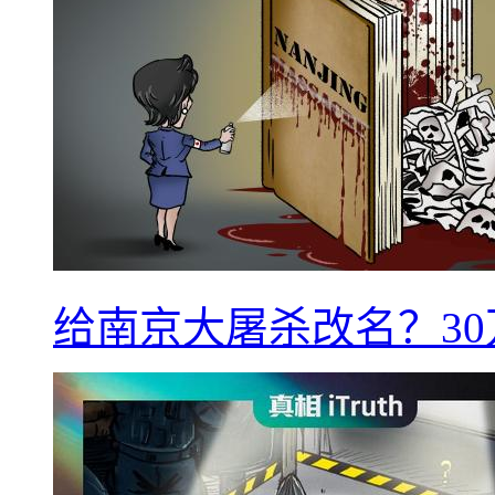
给南京大屠杀改名？3