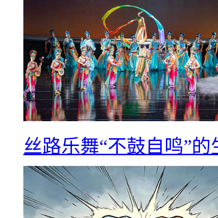
丝路乐舞“不鼓自鸣”