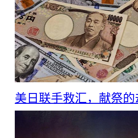
美日联手救汇，献祭的