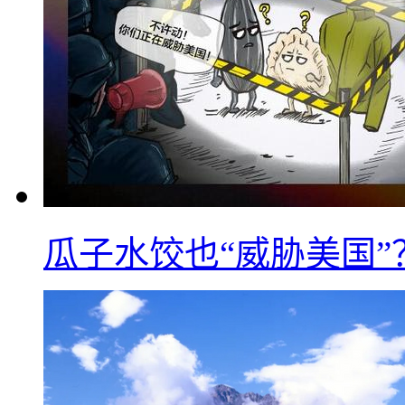
瓜子水饺也“威胁美国”