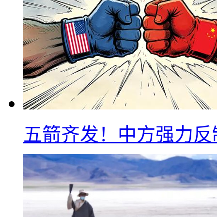
五箭齐发！中方强力反