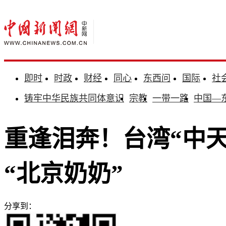
即时
时政
财经
同心
东西问
国际
社
铸牢中华民族共同体意识
宗教
一带一路
中国—
重逢泪奔！台湾“中
“北京奶奶”
分享到：