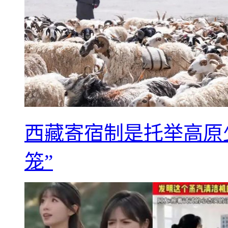
西藏寄宿制是托举高原
笼”