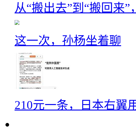
从“搬出去”到“搬回来
这一次，孙杨坐着聊
210元一条，日本右翼