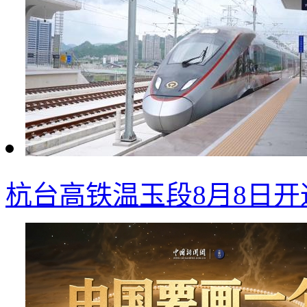
杭台高铁温玉段8月8日开