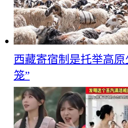
西藏寄宿制是托举高原
笼”