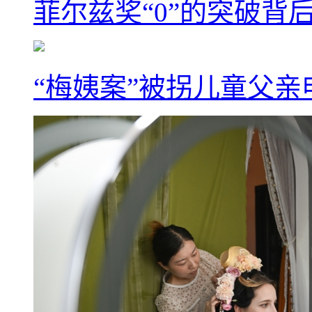
菲尔兹奖“0”的突破背
“梅姨案”被拐儿童父