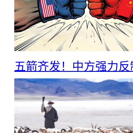
五箭齐发！中方强力反