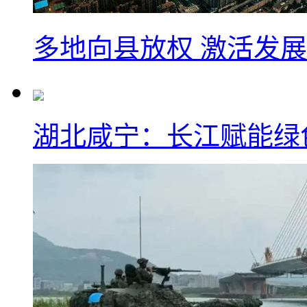
多地向县放权 激活发
湖北咸宁：长江赋能绿