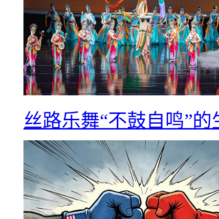
丝路乐舞“不鼓自鸣”