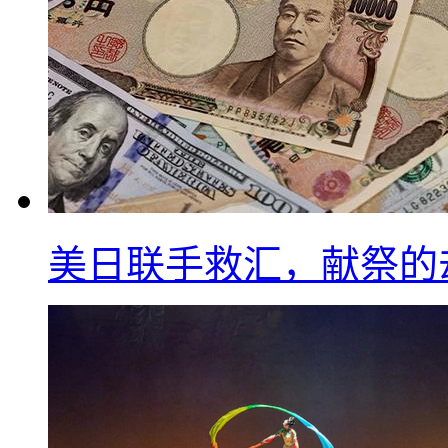
美日联手救汇，献祭的