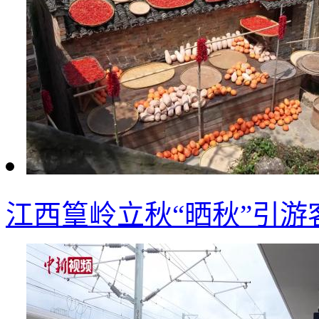
江西篁岭立秋“晒秋”引游