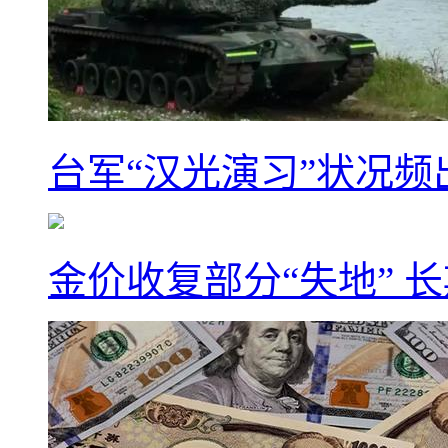
台军“汉光演习”状况频
金价收复部分“失地” 