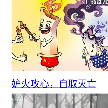
妒火攻心，自取灭亡