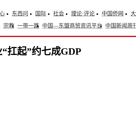
心
东西问
国际
社会
理论·评论
中国侨网
大
识
宗教
一带一路
中国—东盟商贸资讯平台
中国新闻周
“扛起”约七成GDP