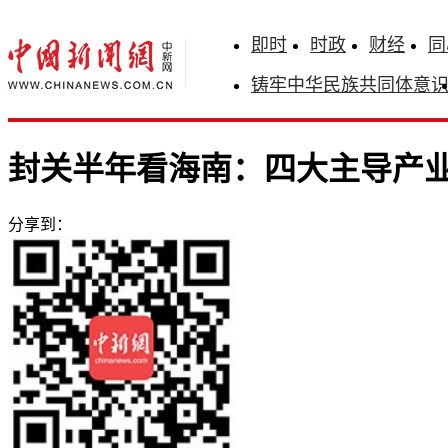
即时
时政
财经
同
铸牢中华民族共同体意
封关半年看海南：四大主导产业
分享到：