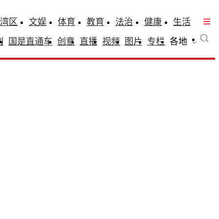
湾区
文娱
体育
教育
法治
健康
生活
刊
国是直通车
创意
直播
视频
图片
专栏
各地