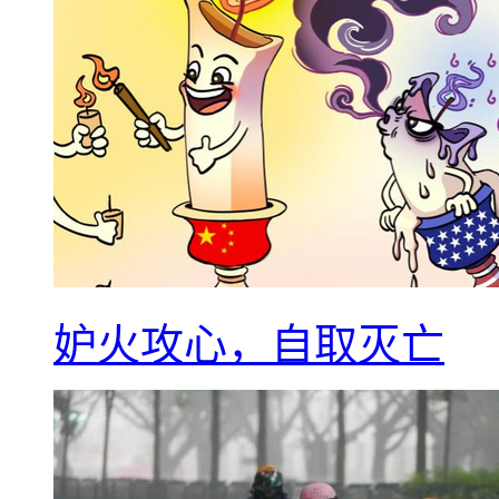
妒火攻心，自取灭亡