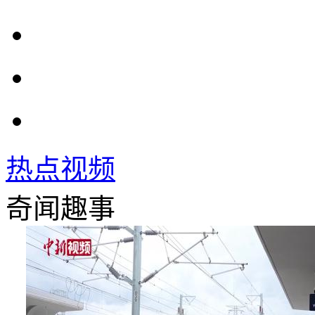
热点视频
奇闻趣事