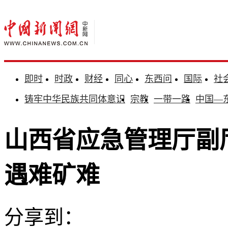
即时
时政
财经
同心
东西问
国际
社
铸牢中华民族共同体意识
宗教
一带一路
中国—
山西省应急管理厅副厅
遇难矿难
分享到：