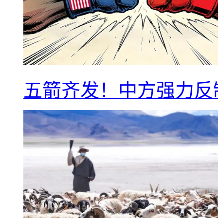
五箭齐发！中方强力反