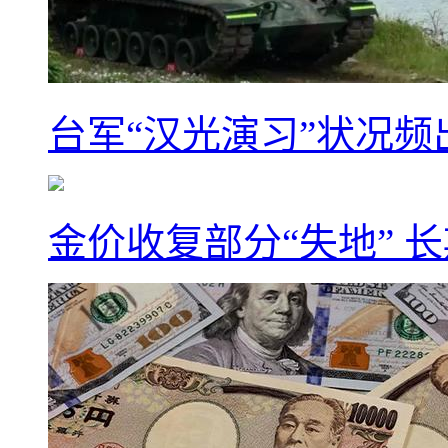
台军“汉光演习”状况频
金价收复部分“失地” 