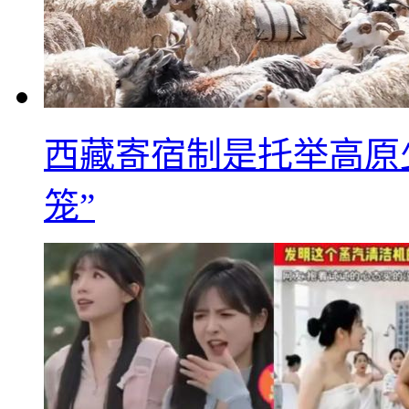
西藏寄宿制是托举高原
笼”