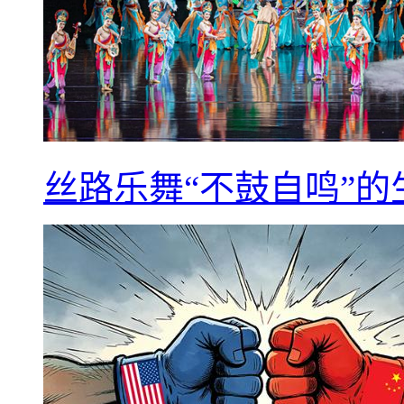
丝路乐舞“不鼓自鸣”