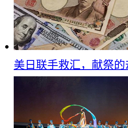
美日联手救汇，献祭的