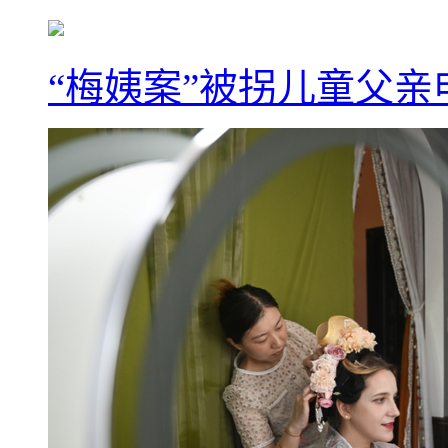
“梅姨案”被拐儿童父