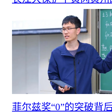
菲尔兹奖“0”的突破背