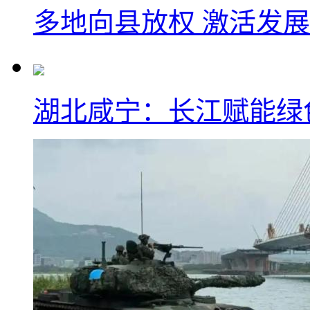
多地向县放权 激活发
湖北咸宁：长江赋能绿