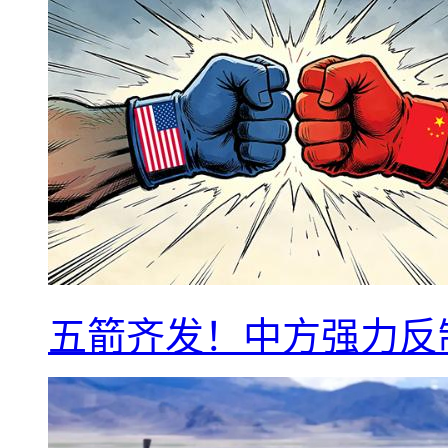
五箭齐发！中方强力反