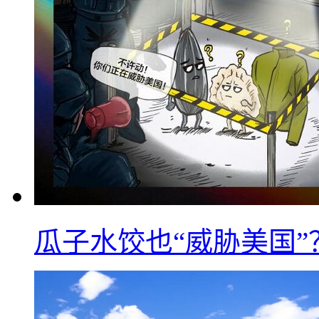
瓜子水饺也“威胁美国”