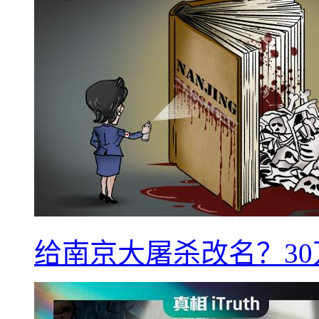
给南京大屠杀改名？3