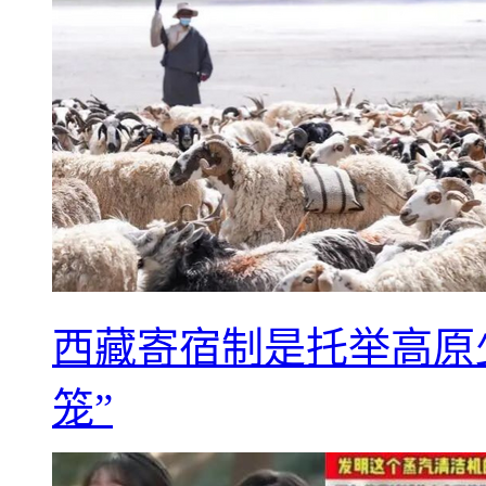
西藏寄宿制是托举高原
笼”