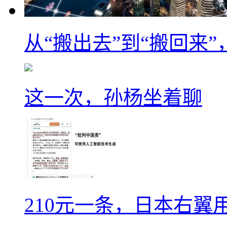
从“搬出去”到“搬回来
这一次，孙杨坐着聊
210元一条，日本右翼