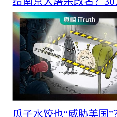
给南京大屠杀改名？3
瓜子水饺也“威胁美国”