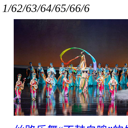
1/6
2/6
3/6
4/6
5/6
6/6