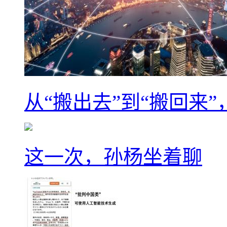
从“搬出去”到“搬回来
这一次，孙杨坐着聊