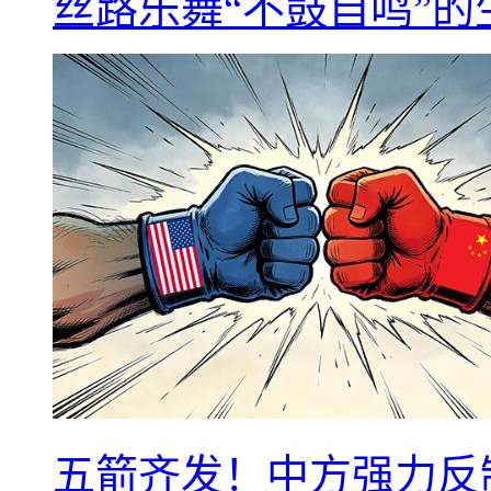
丝路乐舞“不鼓自鸣”
五箭齐发！中方强力反